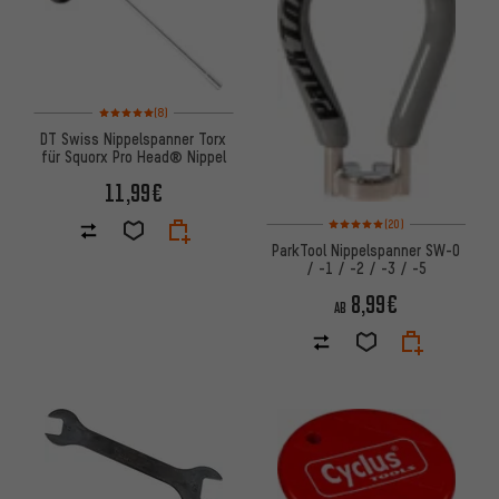
Bewertungen: 5 von 5 basierend auf 8 Bewertungen
(8)
DT Swiss Nippelspanner Torx
für Squorx Pro Head® Nippel
11,99€
Bewertungen: 5 von 5 basier
(20)
ParkTool Nippelspanner SW-0
/ -1 / -2 / -3 / -5
8,99€
AB