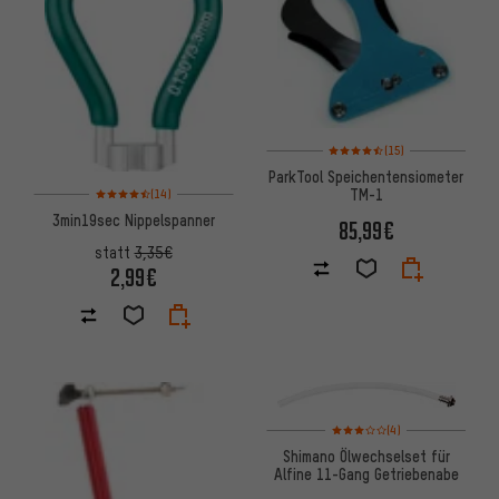
Bewertungen: 4,5 von 5 basie
(15)
ParkTool Speichentensiometer
Bewertungen: 4,5 von 5 basierend auf 14 Bewertungen
TM-1
(14)
3min19sec Nippelspanner
85,99€
statt
3,35€
2,99€
Bewertungen: 3 von 5 basier
(4)
Shimano Ölwechselset für
Alfine 11-Gang Getriebenabe