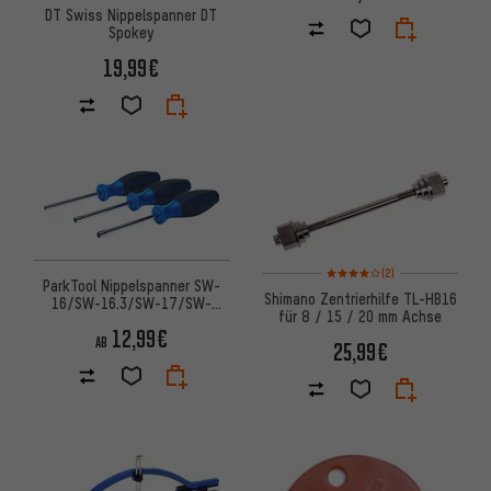
DT Swiss Nippelspanner DT
Spokey
19,99€
Bewertungen: 4 von 5 basier
(2)
ParkTool Nippelspanner SW-
Shimano Zentrierhilfe TL-HB16
16/SW-16.3/SW-17/SW-
für 8 / 15 / 20 mm Achse
18/SW-19 für innenliegende
12,99€
Nippel
AB
25,99€