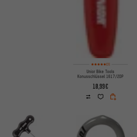
Bewertungen: 5 von 5 basier
(3)
Unior Bike Tools
Konusschlüssel 1617/2DP
10,99€