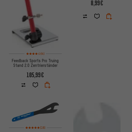
8,99€
Bewertungen: 4 von 5 basierend auf 4 Bewertungen
(4)
Feedback Sports Pro Truing
Stand 2.0 Zentrierständer
105,99€
Bewertungen: 5 von 5 basierend auf 16 Bewertungen
(16)