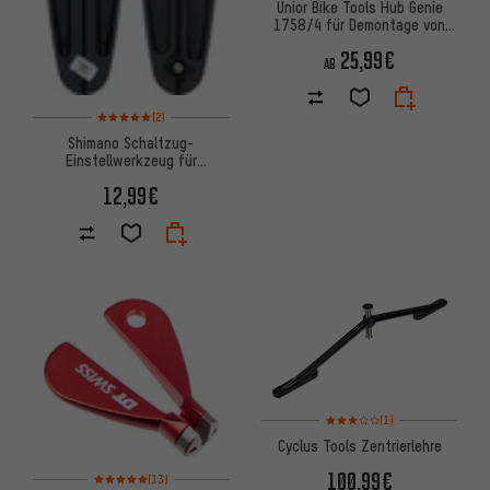
Unior Bike Tools Hub Genie
1758/4 für Demontage von
Endkappen
25,99€
AB
Bewertungen: 5 von 5 basierend auf 2 Bewertungen
(2)
Shimano Schaltzug-
Einstellwerkzeug für
Nabenschaltungen TL-CJ40
12,99€
Bewertungen: 3 von 5 basier
(1)
Cyclus Tools Zentrierlehre
Bewertungen: 5 von 5 basierend auf 13 Bewertungen
100,99€
(13)