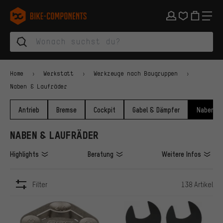
Zur Hauptnavigation springen
Zur Kategorienavigation springen
Zum Inhalt springen
Zu Marken und Newsletter springen
Zur Fußzeile springen
bike-components.de Startseite
Home
Werkstatt
Werkzeuge nach Baugruppen
Naben & Laufräder
Antrieb
Bremse
Cockpit
Gabel & Dämpfer
Naben & 
NABEN & LAUFRÄDER
Highlights
Beratung
Weitere Infos
Filter
138 Artikel
ARTIKEL