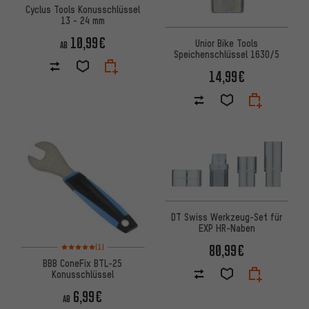
Cyclus Tools Konusschlüssel
13 - 24 mm
10,99€
Unior Bike Tools
AB
Speichenschlüssel 1630/5
14,99€
DT Swiss Werkzeug-Set für
EXP HR-Naben
Bewertungen: 5 von 5 basierend auf 1 Bewertungen
80,99€
(1)
BBB ConeFix BTL-25
Konusschlüssel
6,99€
AB