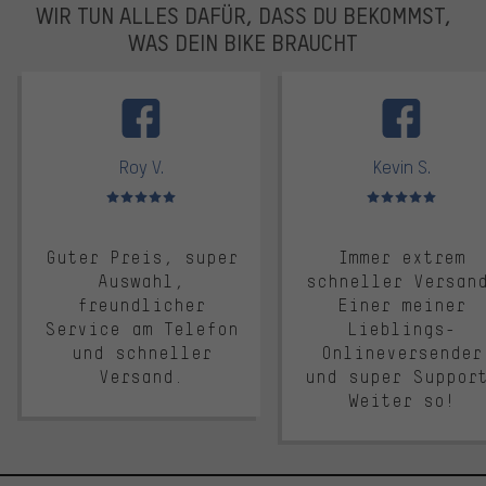
WIR TUN ALLES DAFÜR, DASS DU BEKOMMST,
WAS DEIN BIKE BRAUCHT
facebook
Roy V.
Kevin S.
Bewertungen: 5 von 5
Bewertungen: 5 von 5
Guter Preis, super
Immer extrem
Auswahl,
schneller Versan
freundlicher
Einer meiner
Service am Telefon
Lieblings-
und schneller
Onlineversender
Versand.
und super Suppor
Weiter so!