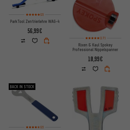
Bewertungen: 5 von 5 basierend auf 2 Bewertungen
(2)
ParkTool Zentrierlehre WAG-4
56,99€
Bewertungen: 5 von 5 basiere
(17)
Rixen & Kaul Spokey
Professional Nippelspanner
10,99€
BACK IN STOCK
Bewertungen: 4,5 von 5 basierend auf 2 Bewertungen
(2)