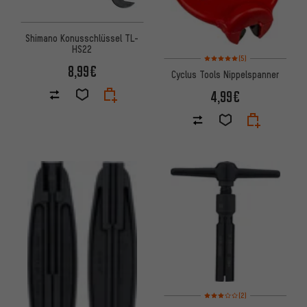
Shimano Konusschlüssel TL-
HS22
Bewertungen: 5 von 5 basier
(5)
8,99€
Cyclus Tools Nippelspanner
4,99€
Bewertungen: 3 von 5 basier
(2)