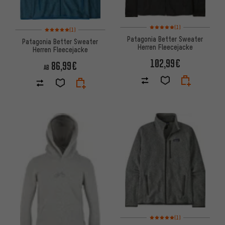
Bewertungen: 5 von 5 basier
(1)
Bewertungen: 5 von 5 basierend auf 1 Bewertungen
(1)
Patagonia Better Sweater
Patagonia Better Sweater
Herren Fleecejacke
Herren Fleecejacke
102,99€
86,99€
AB
Bewertungen: 5 von 5 basier
(1)