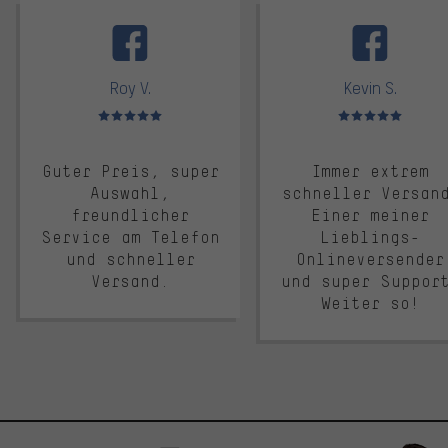
facebook
Roy V.
Kevin S.
Bewertungen: 5 von 5
Bewertungen: 5 von 5
Guter Preis, super
Immer extrem
Auswahl,
schneller Versan
freundlicher
Einer meiner
Service am Telefon
Lieblings-
und schneller
Onlineversender
Versand.
und super Suppor
Weiter so!