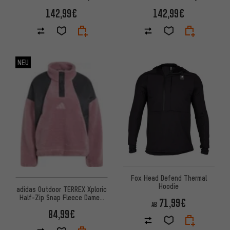
142,99€
142,99€
NEU
Fox Head Defend Thermal
Hoodie
adidas Outdoor TERREX Xploric
Half-Zip Snap Fleece Damen
71,99€
AB
Pullover
84,99€