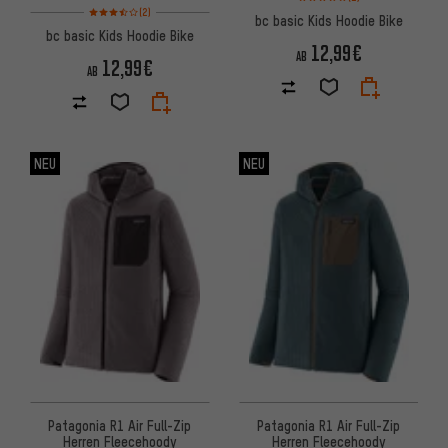
Bewertungen: 3,5 von 5 basierend auf 2 Bewertungen
(2)
bc basic Kids Hoodie Bike
bc basic Kids Hoodie Bike
12,99€
AB
12,99€
AB
NEU
NEU
Patagonia R1 Air Full-Zip
Patagonia R1 Air Full-Zip
Herren Fleecehoody
Herren Fleecehoody