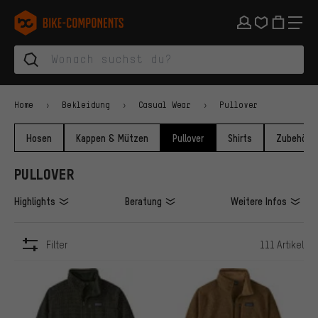
Zur Hauptnavigation springen
Zur Kategorienavigation springen
Zum Inhalt springen
Zu Marken und Newsletter springen
Zur Fußzeile springen
bike-components.de Startseite
Home
Bekleidung
Casual Wear
Pullover
Hosen
Kappen & Mützen
Pullover
Shirts
Zubehör
PULLOVER
Highlights
Beratung
Weitere Infos
Filter
111 Artikel
ARTIKEL