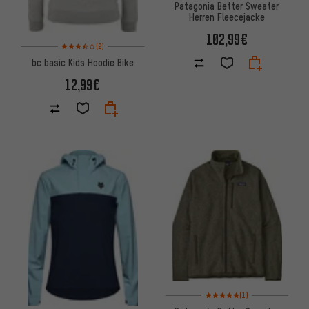
Patagonia Better Sweater
Herren Fleecejacke
102,99€
Bewertungen: 3,5 von 5 basierend auf 2 Bewertungen
(2)
bc basic Kids Hoodie Bike
12,99€
Bewertungen: 5 von 5 basier
(1)