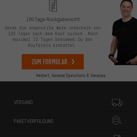
100 Tage Rückgaberecht
Sende die ungenutzte Ware innerhalb von
100 Tagen nach dem Kauf zurück. Nach
maximal 10 Tagen bekommst Du den
Kaufpreis erstattet.
zum Formular
Herbert,
General Operations & Services
Mehr Informationen
VERSAND
PAKETVERFOLGUNG