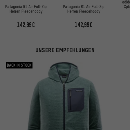
adid
Xpl
Patagonia R1 Air Full-Zip
Patagonia R1 Air Full-Zip
Fle
Herren Fleecehoody
Herren Fleecehoody
142,99€
142,99€
UNSERE EMPFEHLUNGEN
BACK IN STOCK