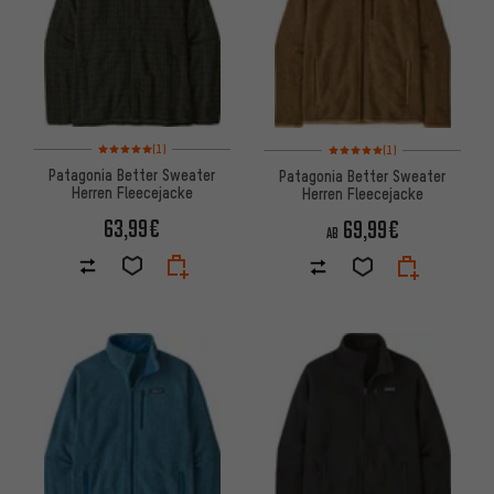
Bewertungen: 5 von 5 basierend auf 1 Bewertungen
Bewertungen: 5 von 5 basier
(1)
(1)
Patagonia Better Sweater
Patagonia Better Sweater
Herren Fleecejacke
Herren Fleecejacke
63,99€
69,99€
AB