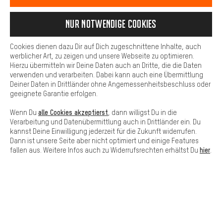
können wir dir weitere nützliche Inhalte und Informationen zur
Verfügung stellen. Zudem hast du die Möglichkeit zusätzliche
Services zu nutzen, die es dir erleichtern die richtigen Produkte zu
Nur Notwendige Cookies
finden. Beispielsweise bieten wir eine Chat-Funktion an, damit
Fragen schnell und unkompliziert beantwortet werden können.
Cookies dienen dazu Dir auf Dich zugeschnittene Inhalte, auch
Basis
werblicher Art, zu zeigen und unsere Webseite zu optimieren.
Hierzu übermitteln wir Deine Daten auch an Dritte, die die Daten
Basis-Cookies gewährleisten, dass Du unsere Webseite
verwenden und verarbeiten. Dabei kann auch eine Übermittlung
grundsätzlich nutzen kannst.
Deiner Daten in Drittländer ohne Angemessenheitsbeschluss oder
geeignete Garantie erfolgen.
SCHNELL ERHALTEN
alle Cookies akzeptierst
Wenn Du
, dann willigst Du in die
Verarbeitung und Datenübermittlung auch in Drittländer ein. Du
kannst Deine Einwilligung jederzeit für die Zukunft widerrufen.
Dann ist unsere Seite aber nicht optimiert und einige Features
hier
fallen aus. Weitere Infos auch zu Widerrufsrechten erhältst Du
.
Lass Dich beraten
Terminbuchung
Kontaktformular