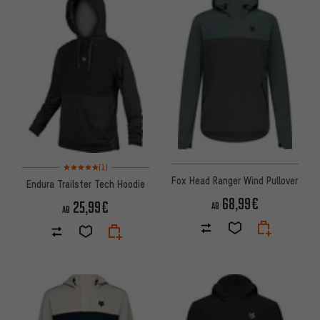
Bewertungen: 5 von 5 basierend auf 1 Bewertungen
(1)
Fox Head Ranger Wind Pullover
Endura Trailster Tech Hoodie
68,99€
25,99€
AB
AB