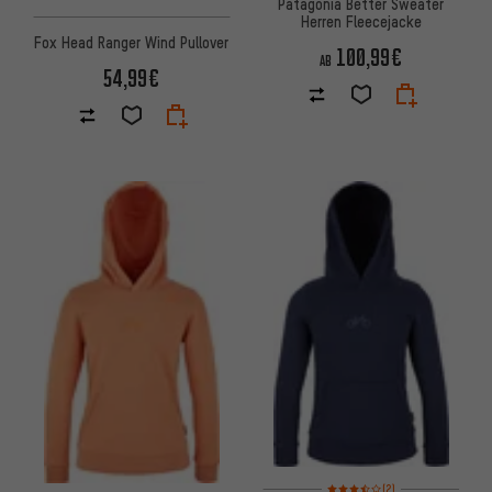
Patagonia Better Sweater
Herren Fleecejacke
Fox Head Ranger Wind Pullover
100,99€
AB
54,99€
Bewertungen: 3,5 von 5 basi
(2)