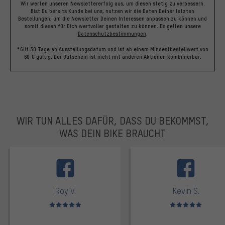
Wir werten unseren Newslettererfolg aus, um diesen stetig zu verbessern.
Bist Du bereits Kunde bei uns, nutzen wir die Daten Deiner letzten
Bestellungen, um die Newsletter Deinen Interessen anpassen zu können und
somit diesen für Dich wertvoller gestalten zu können.
Es gelten unsere
Datenschutzbestimmungen
.
*Gilt 30 Tage ab Ausstellungsdatum und ist ab einem Mindestbestellwert von
60 € gültig. Der Gutschein ist nicht mit anderen Aktionen kombinierbar.
WIR TUN ALLES DAFÜR, DASS DU BEKOMMST,
WAS DEIN BIKE BRAUCHT
facebook
Roy V.
Kevin S.
Bewertungen: 5 von 5
Bewertungen: 5 von 5