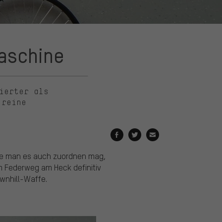
maschine
ierter als
 reine
orie man es auch zuordnen mag,
m Federweg am Heck definitiv
wnhill-Waffe.