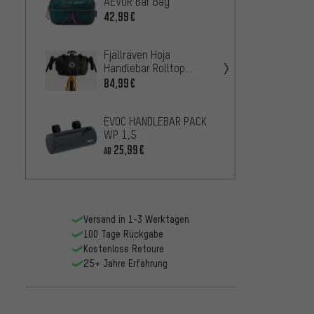
AEVOR Bar Bag
ORTLI
Pack 
42,99€
54,99
Fjällräven Hoja
Handlebar Rolltop
Lenkertasche
84,99€
Fjällr
Handl
Lenke
42,99
EVOC HANDLEBAR PACK
WP 1,5
25,99€
AB
BBB Fr
Lenke
38,99
Versand in 1-3 Werktagen
100 Tage Rückgabe
Kostenlose Retoure
25+ Jahre Erfahrung