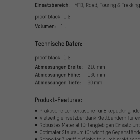
Einsatzbereich:
MTB, Road, Touring & Trekking
proof black | 1 l:
Volumen:
1 l
Technische Daten:
proof black | 1 l:
Abmessungen Breite:
210 mm
Abmessungen Höhe:
130 mm
Abmessungen Tiefe:
60 mm
Produkt-Features:
Praktische Lenkertasche für Bikepacking, ide
Vielseitig einsetzbar dank Klettbändern für 
Robustes Material für langlebigen Einsatz u
Optimaler Stauraum für wichtige Gegenständ
Schneller Zugriff auf Inhalte durch praktisch