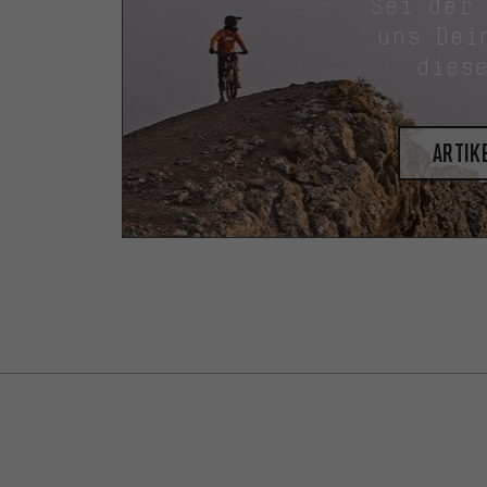
Sei der
uns Dei
dies
Artik