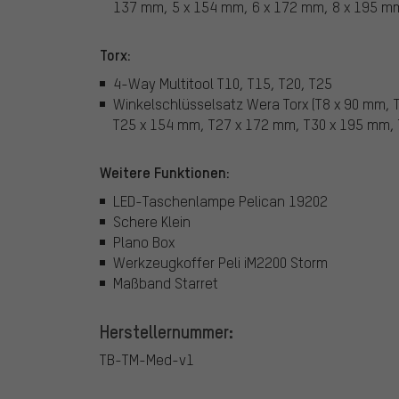
137 mm, 5 x 154 mm, 6 x 172 mm, 8 x 195 m
Torx:
4-Way Multitool T10, T15, T20, T25
Winkelschlüsselsatz Wera Torx (T8 x 90 mm,
T25 x 154 mm, T27 x 172 mm, T30 x 195 mm,
Weitere Funktionen:
LED-Taschenlampe Pelican 19202
Schere Klein
Plano Box
Werkzeugkoffer Peli iM2200 Storm
Maßband Starret
Herstellernummer:
TB-TM-Med-v1