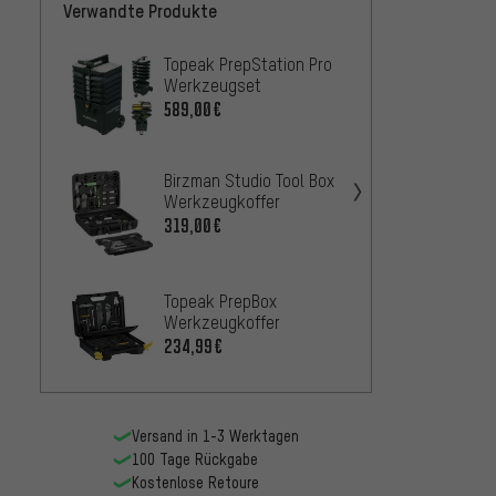
Verwandte Produkte
Topeak PrepStation Pro
3min1
Werkzeugset
Fahrr
Werkz
589,00€
37,99
Topeak
Birzman Studio Tool Box
Tools
Werkzeugkoffer
63,99
319,00€
PRO W
Expert
Topeak PrepBox
Werkzeugkoffer
269,0
234,99€
Versand in 1-3 Werktagen
100 Tage Rückgabe
Kostenlose Retoure