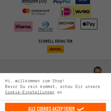
Passendere Angebote
SCHNELL ERHALTEN
Du bekommst, statt zufälliger Werbung, genauer passende
Angebote von uns. Diese Cookies helfen uns, Deine Interessen
besser zu erkennen und Dir relevante Produkte und Tipps zu
zeigen.
Bessere Leistung
Uns interessiert, was Du in unserem Shop suchst und brauchst.
Lass Dich beraten
Mit Leistungs-Cookies nimmst Du mit Deinem Shopping-Verhalten
Hi, willkommen zum Shop!
selbst Einfluss auf die Verbesserung unserer Webseite und
Bevor Du rein kommst, schau Dir unsere
unseres Shop-Angebots.
Terminbuchung
Cookie-Einstellungen
an.
Mehr Komfort
Kontaktformular
Dein Shopping-Erlebnis wird komfortabler. Mit Komfort-Cookies
stellen wir Verknüpfungen zu Social Media Plattformen her. So
Alle Cookies akzeptieren
Unsere Datenschutzerklärung