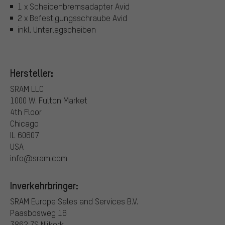
1 x Scheibenbremsadapter Avid
2 x Befestigungsschraube Avid
inkl. Unterlegscheiben
Hersteller:
SRAM LLC
1000 W. Fulton Market
4th Floor
Chicago
IL 60607
USA
info@sram.com
Inverkehrbringer:
SRAM Europe Sales and Services B.V.
Paasbosweg 16
3862 ZS Nijkerk