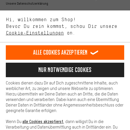
Bessere Leistung
Unsere Datenschutzerklärung
Uns interessiert, was Du in unserem Shop suchst und brauchst.
Sprache"
Mit Leistungs-Cookies nimmst Du mit Deinem Shopping-Verhalten
Hi, willkommen zum Shop!
selbst Einfluss auf die Verbesserung unserer Webseite und
DE
EN
ES
FR
Bevor Du rein kommst, schau Dir unsere
Deutsch
english
español
français
unseres Shop-Angebots.
Cookie-Einstellungen
an.
Mehr Komfort
VERTRAG WIDERRUFEN
Aachener Community
Affiliateprogramm
Dein Shopping-Erlebnis wird komfortabler. Mit Komfort-Cookies
stellen wir Verknüpfungen zu Social Media Plattformen her. So
Alle Cookies akzeptieren
Impressum
Datenschutz
Allgemeine Geschäftsbedingungen
können wir dir weitere nützliche Inhalte und Informationen zur
Verfügung stellen. Zudem hast du die Möglichkeit zusätzliche
Hinweisgebersystem
Hinweise zur Batterieentsorgung
Services zu nutzen, die es dir erleichtern die richtigen Produkte zu
Nur Notwendige Cookies
finden. Beispielsweise bieten wir eine Chat-Funktion an, damit
Cookie-Einstellungen
Kontrast ändern
Fragen schnell und unkompliziert beantwortet werden können.
Cookies dienen dazu Dir auf Dich zugeschnittene Inhalte, auch
Basis
werblicher Art, zu zeigen und unsere Webseite zu optimieren.
Alle Preise verstehen sich in Euro und exkl. MwSt zuzüglich
Hierzu übermitteln wir Deine Daten auch an Dritte, die die Daten
Versandkosten
USA
für Lieferung nach
.
Basis-Cookies gewährleisten, dass Du unsere Webseite
verwenden und verarbeiten. Dabei kann auch eine Übermittlung
grundsätzlich nutzen kannst.
Deiner Daten in Drittländer ohne Angemessenheitsbeschluss oder
geeignete Garantie erfolgen.
alle Cookies akzeptierst
Wenn Du
, dann willigst Du in die
Verarbeitung und Datenübermittlung auch in Drittländer ein. Du