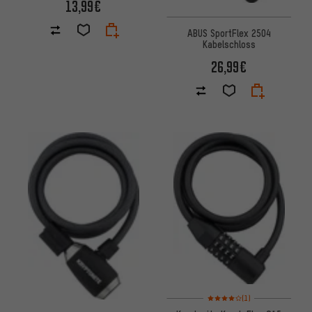
13,99€
ABUS SportFlex 2504
Kabelschloss
26,99€
Bewertungen: 4 von 5 basier
(1)