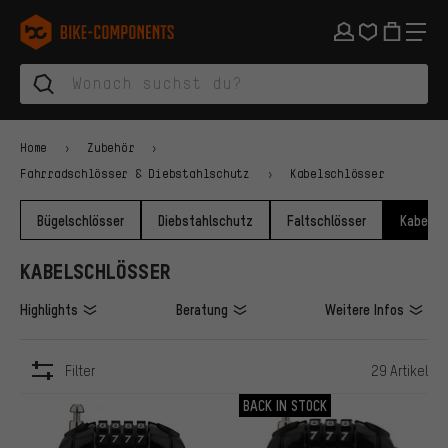
Zur Hauptnavigation springen
Zur Kategorienavigation springen
Zum Inhalt springen
Zu Marken und Newsletter springen
Zur Fußzeile springen
bike-components.de Startseite
Home
Zubehör
Fahrradschlösser & Diebstahlschutz
Kabelschlösser
Bügelschlösser
Diebstahlschutz
Faltschlösser
Kabelsc
KABELSCHLÖSSER
Highlights
Beratung
Weitere Infos
Filter
29 Artikel
ARTIKEL
BACK IN STOCK