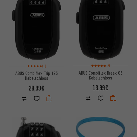
Bewertungen: 5 von 5 basier
Bewertungen: 5 von 5 basierend auf 1 Bewertungen
(2)
(1)
ABUS Combiflex Break 85
ABUS Combiflex Trip 125
Kabelschloss
Kabelschloss
13,99€
20,99€