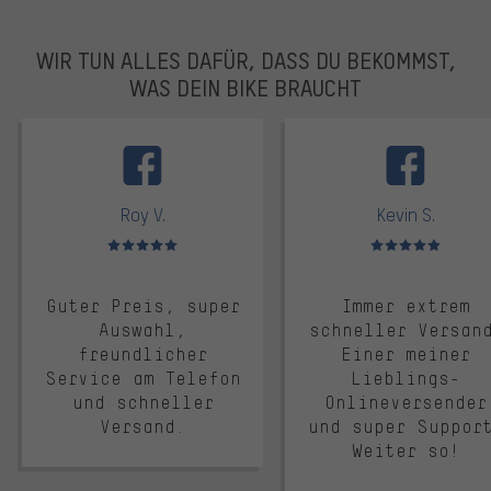
WIR TUN ALLES DAFÜR, DASS DU BEKOMMST,
WAS DEIN BIKE BRAUCHT
facebook
Roy V.
Kevin S.
Bewertungen: 5 von 5
Bewertungen: 5 von 5
Guter Preis, super
Immer extrem
Auswahl,
schneller Versan
freundlicher
Einer meiner
Service am Telefon
Lieblings-
und schneller
Onlineversender
Versand.
und super Suppor
Weiter so!