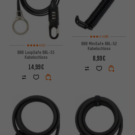
Bewertungen: 3 von 5 basier
(8)
BBB MiniSafe BBL-52
Bewertungen: 4 von 5 basierend auf 1 Bewertungen
(1)
Kabelschloss
BBB LoopSafe BBL-55
8,99€
Kabelschloss
14,99€