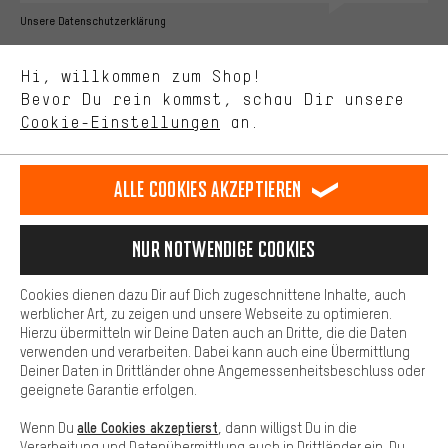
Bessere Leistung
Unsere Datenschutzerklärung
Uns interessiert, was Du in unserem Shop suchst und brauchst.
Sprache"
Mit Leistungs-Cookies nimmst Du mit Deinem Shopping-Verhalten
Hi, willkommen zum Shop!
selbst Einfluss auf die Verbesserung unserer Webseite und
DE
EN
ES
FR
Bevor Du rein kommst, schau Dir unsere
Deutsch
english
español
français
unseres Shop-Angebots.
Cookie-Einstellungen
an.
Mehr Komfort
VERTRAG WIDERRUFEN
Aachener Community
Affiliateprogramm
Dein Shopping-Erlebnis wird komfortabler. Mit Komfort-Cookies
stellen wir Verknüpfungen zu Social Media Plattformen her. So
Alle Cookies akzeptieren
Impressum
Datenschutz
Allgemeine Geschäftsbedingungen
können wir dir weitere nützliche Inhalte und Informationen zur
Verfügung stellen. Zudem hast du die Möglichkeit zusätzliche
Hinweisgebersystem
Hinweise zur Batterieentsorgung
Services zu nutzen, die es dir erleichtern die richtigen Produkte zu
Nur Notwendige Cookies
finden. Beispielsweise bieten wir eine Chat-Funktion an, damit
Cookie-Einstellungen
Kontrast ändern
Fragen schnell und unkompliziert beantwortet werden können.
Cookies dienen dazu Dir auf Dich zugeschnittene Inhalte, auch
Basis
werblicher Art, zu zeigen und unsere Webseite zu optimieren.
Alle Preise verstehen sich in Euro und exkl. MwSt zuzüglich
Hierzu übermitteln wir Deine Daten auch an Dritte, die die Daten
Versandkosten
USA
für Lieferung nach
.
Basis-Cookies gewährleisten, dass Du unsere Webseite
verwenden und verarbeiten. Dabei kann auch eine Übermittlung
grundsätzlich nutzen kannst.
Deiner Daten in Drittländer ohne Angemessenheitsbeschluss oder
geeignete Garantie erfolgen.
alle Cookies akzeptierst
Wenn Du
, dann willigst Du in die
Verarbeitung und Datenübermittlung auch in Drittländer ein. Du