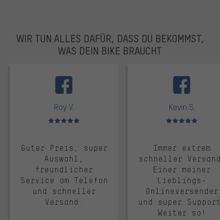
WIR TUN ALLES DAFÜR, DASS DU BEKOMMST,
WAS DEIN BIKE BRAUCHT
facebook
Roy V.
Kevin S.
Bewertungen: 5 von 5
Bewertungen: 5 von 5
Guter Preis, super
Immer extrem
Auswahl,
schneller Versan
freundlicher
Einer meiner
Service am Telefon
Lieblings-
und schneller
Onlineversender
Versand.
und super Suppor
Weiter so!