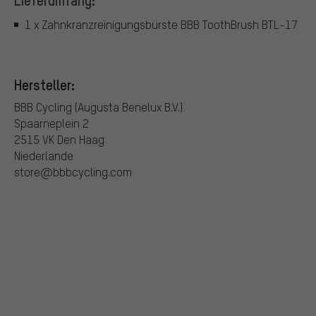
Lieferumfang:
1 x Zahnkranzreinigungsbürste BBB ToothBrush BTL-17
Hersteller:
BBB Cycling (Augusta Benelux B.V.)
Spaarneplein 2
2515 VK Den Haag
Niederlande
store@bbbcycling.com