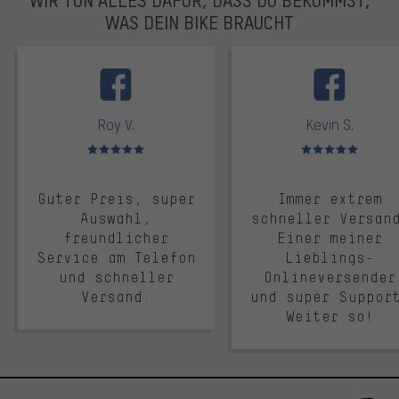
WAS DEIN BIKE BRAUCHT
facebook
Roy V.
Kevin S.
Bewertungen: 5 von 5
Bewertungen: 5 von 5
Guter Preis, super
Immer extrem
Auswahl,
schneller Versan
freundlicher
Einer meiner
Service am Telefon
Lieblings-
und schneller
Onlineversender
Versand.
und super Suppor
Weiter so!