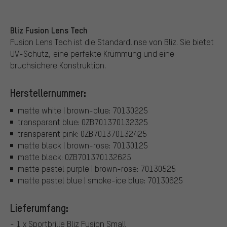
Bliz Fusion Lens Tech
Fusion Lens Tech ist die Standardlinse von Bliz. Sie bietet
UV-Schutz, eine perfekte Krümmung und eine
bruchsichere Konstruktion.
Herstellernummer:
matte white | brown-blue: 70130225
transparant blue: 0ZB701370132325
transparent pink: 0ZB701370132425
matte black | brown-rose: 70130125
matte black: 0ZB701370132625
matte pastel purple | brown-rose: 70130525
matte pastel blue | smoke-ice blue: 70130625
Lieferumfang:
- 1 x Sportbrille Bliz Fusion Small