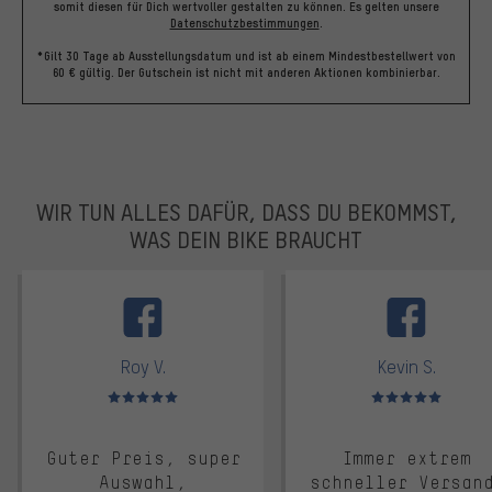
somit diesen für Dich wertvoller gestalten zu können.
Es gelten unsere
Datenschutzbestimmungen
.
*Gilt 30 Tage ab Ausstellungsdatum und ist ab einem Mindestbestellwert von
60 € gültig. Der Gutschein ist nicht mit anderen Aktionen kombinierbar.
WIR TUN ALLES DAFÜR, DASS DU BEKOMMST,
WAS DEIN BIKE BRAUCHT
facebook
Roy V.
Kevin S.
Bewertungen: 5 von 5
Bewertungen: 5 von 5
Guter Preis, super
Immer extrem
Auswahl,
schneller Versan