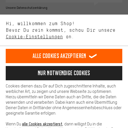
Bessere Leistung
Unsere Datenschutzerklärung
Uns interessiert, was Du in unserem Shop suchst und brauchst.
Sprache"
Mit Leistungs-Cookies nimmst Du mit Deinem Shopping-Verhalten
Hi, willkommen zum Shop!
selbst Einfluss auf die Verbesserung unserer Webseite und
DE
EN
ES
FR
Bevor Du rein kommst, schau Dir unsere
Deutsch
english
español
français
unseres Shop-Angebots.
Cookie-Einstellungen
an.
Mehr Komfort
VERTRAG WIDERRUFEN
Aachener Community
Affiliateprogramm
Dein Shopping-Erlebnis wird komfortabler. Mit Komfort-Cookies
stellen wir Verknüpfungen zu Social Media Plattformen her. So
Alle Cookies akzeptieren
Impressum
Datenschutz
Allgemeine Geschäftsbedingungen
können wir dir weitere nützliche Inhalte und Informationen zur
Verfügung stellen. Zudem hast du die Möglichkeit zusätzliche
Hinweisgebersystem
Hinweise zur Batterieentsorgung
Services zu nutzen, die es dir erleichtern die richtigen Produkte zu
Nur Notwendige Cookies
finden. Beispielsweise bieten wir eine Chat-Funktion an, damit
Cookie-Einstellungen
Kontrast ändern
Fragen schnell und unkompliziert beantwortet werden können.
Cookies dienen dazu Dir auf Dich zugeschnittene Inhalte, auch
Basis
Alle Preise verstehen sich in Euro und exkl. MwSt zuzüglich
werblicher Art, zu zeigen und unsere Webseite zu optimieren.
Hierzu übermitteln wir Deine Daten auch an Dritte, die die Daten
Versandkosten
USA
für Lieferung nach
.
Basis-Cookies gewährleisten, dass Du unsere Webseite
verwenden und verarbeiten. Dabei kann auch eine Übermittlung
grundsätzlich nutzen kannst.
Deiner Daten in Drittländer ohne Angemessenheitsbeschluss oder
geeignete Garantie erfolgen.
alle Cookies akzeptierst
Wenn Du
, dann willigst Du in die