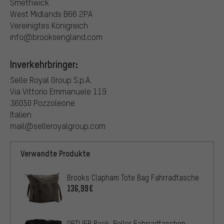
Smethwick
West Midlands B66 2PA
Vereinigtes Königreich
info@brooksengland.com
Inverkehrbringer:
Selle Royal Group S.p.A.
Via Vittorio Emmanuele 119
36050 Pozzoleone
Italien
mail@selleroyalgroup.com
Verwandte Produkte
Brooks Clapham Tote Bag Fahrradtasche
136,99€
ORTLIEB Back-Roller Fahrradtaschen