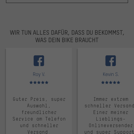
WIR TUN ALLES DAFÜR, DASS DU BEKOMMST,
WAS DEIN BIKE BRAUCHT
facebook
Roy V.
Kevin S.
Bewertungen: 5 von 5
Bewertungen: 5 von 5
Guter Preis, super
Immer extrem
Auswahl,
schneller Versan
freundlicher
Einer meiner
Service am Telefon
Lieblings-
und schneller
Onlineversender
Versand.
und super Suppor