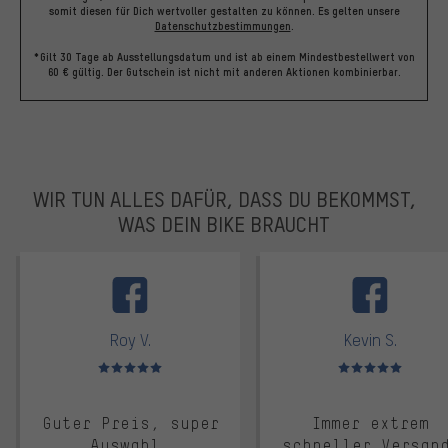
somit diesen für Dich wertvoller gestalten zu können.
Es gelten unsere
Datenschutzbestimmungen
.
*Gilt 30 Tage ab Ausstellungsdatum und ist ab einem Mindestbestellwert von
60 € gültig. Der Gutschein ist nicht mit anderen Aktionen kombinierbar.
WIR TUN ALLES DAFÜR, DASS DU BEKOMMST,
WAS DEIN BIKE BRAUCHT
facebook
Roy V.
Kevin S.
Bewertungen: 5 von 5
Bewertungen: 5 von 5
Guter Preis, super
Immer extrem
Auswahl,
schneller Versan