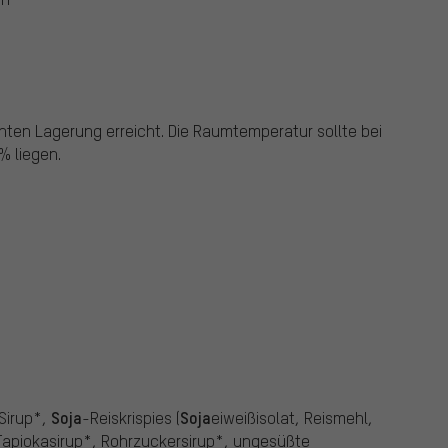
hten Lagerung erreicht.
Die Raumtemperatur sollte bei
% liegen.
Soja
Soja
-Sirup*,
-Reiskrispies (
eiweißisolat, Reismehl,
apiokasirup*, Rohrzuckersirup*, ungesüßte