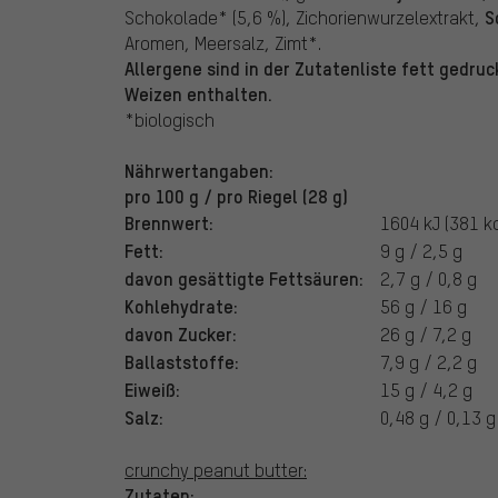
S
Schokolade* (5,6 %), Zichorienwurzelextrakt,
Aromen, Meersalz, Zimt*.
Allergene sind in der Zutatenliste fett gedruc
Weizen enthalten.
*biologisch
Nährwertangaben:
pro 100 g / pro Riegel (28 g)
Brennwert:
1604 kJ (381 kc
Fett:
9 g / 2,5 g
davon gesättigte Fettsäuren:
2,7 g / 0,8 g
Kohlehydrate:
56 g / 16 g
davon Zucker:
26 g / 7,2 g
Ballaststoffe:
7,9 g / 2,2 g
Eiweiß:
15 g / 4,2 g
Salz:
0,48 g / 0,13 g
crunchy peanut butter:
Zutaten: