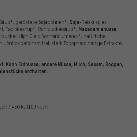
Soja
Soja
-Sirup*, geröstete
bohnen*,
-Reiskrispies
Macadamianüsse
t), Tapiokasirup*, Rohrzuckersirup*,
rzucker, High Oleic Sonnenblumenöl*, natürliche
l, Antioxidationsmittel: stark Tocopherolhaltige Extrakte,
ckt. Kann Erdnüsse, andere Nüsse, Milch, Sesam, Roggen,
alenstücke enthalten.
al) / 456 kJ (109 kcal)