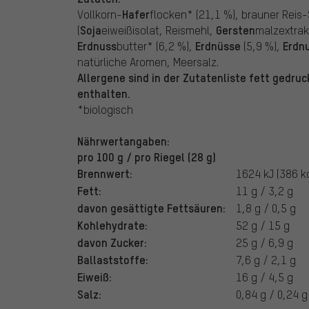
Hafer
Vollkorn-
flocken* (21,1 %), brauner Reis-
Soja
Gersten
(
eiweißisolat, Reismehl,
malzextrak
Erdnuss
Erdnüsse
Erdn
butter* (6,2 %),
(5,9 %),
natürliche Aromen, Meersalz.
Allergene sind in der Zutatenliste fett gedruc
enthalten.
*biologisch
Nährwertangaben:
pro 100 g / pro Riegel (28 g)
Brennwert:
1624 kJ (386 kc
Fett:
11 g / 3,2 g
davon gesättigte Fettsäuren:
1,8 g / 0,5 g
Kohlehydrate:
52 g / 15 g
davon Zucker:
25 g / 6,9 g
Ballaststoffe:
7,6 g / 2,1 g
Eiweiß:
16 g / 4,5 g
Salz:
0,84 g / 0,24 g