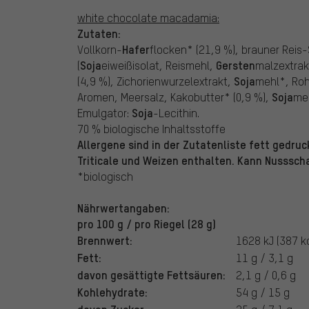
white chocolate macadamia:
Zutaten:
Hafer
Vollkorn-
flocken* (21,9 %), brauner Reis
Soja
Gersten
(
eiweißisolat, Reismehl,
malzextrak
Soja
(4,9 %), Zichorienwurzelextrakt,
mehl*, Roh
Soja
Aromen, Meersalz, Kakobutter* (0,9 %),
meh
Soja
Emulgator:
-Lecithin.
70 % biologische Inhaltsstoffe
Allergene sind in der Zutatenliste fett gedru
Triticale und Weizen enthalten. Kann Nusssch
*biologisch
Nährwertangaben:
pro 100 g / pro Riegel (28 g)
Brennwert:
1628 kJ (387 kc
Fett:
11 g / 3,1 g
davon gesättigte Fettsäuren:
2,1 g / 0,6 g
Kohlehydrate:
54 g / 15 g
davon Zucker: