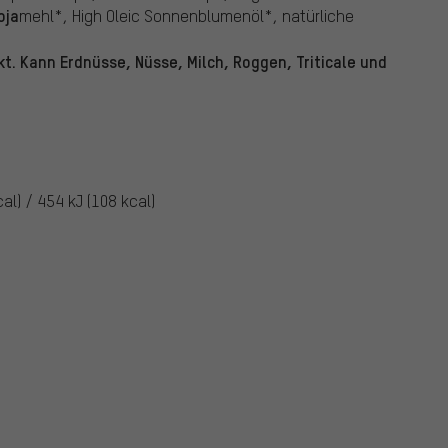
oja
mehl*, High Oleic Sonnenblumenöl*, natürliche
kt. Kann Erdnüsse, Nüsse, Milch, Roggen, Triticale und
al) / 454 kJ (108 kcal)