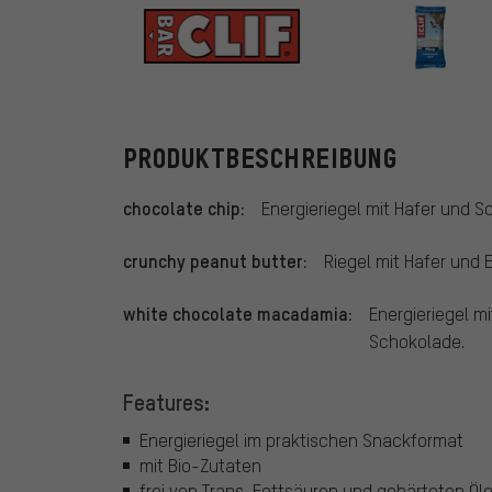
CLIF Bar
PRODUKTBESCHREIBUNG
chocolate chip:
Energieriegel mit Hafer und 
crunchy peanut butter:
Riegel mit Hafer und 
white chocolate macadamia:
Energieriegel 
Schokolade.
Features:
Energieriegel im praktischen Snackformat
mit Bio-Zutaten
frei von Trans-Fettsäuren und gehärteten Öl