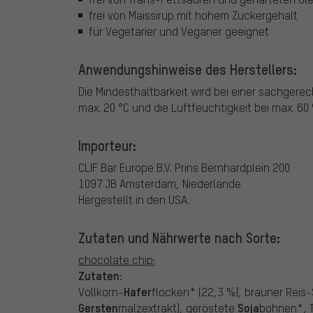
frei von Maissirup mit hohem Zuckergehalt
für Vegetarier und Veganer geeignet
Anwendungshinweise des Herstellers:
Die Mindesthaltbarkeit wird bei einer sachgerec
max. 20 °C und die Luftfeuchtigkeit bei max. 60 
Importeur:
CLIF Bar Europe B.V.
Prins Bernhardplein 200
1097 JB Amsterdam, Niederlande
Hergestellt in den USA.
Zutaten und Nährwerte nach Sorte:
chocolate chip:
Zutaten:
Hafer
Vollkorn-
flocken* (22,3 %), brauner Reis
Gersten
Soja
malzextrakt), geröstete
bohnen*, T