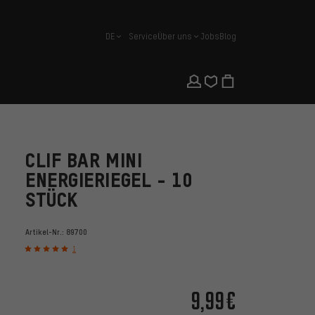
DE
Service
Über uns
Jobs
Blog
Deutsch
CLIF BAR MINI
ENERGIERIEGEL - 10
STÜCK
Artikel-Nr.:
89700
1
9,99€