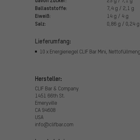
25 g / 7,1 g
Ballaststoffe:
7,4 g / 2,1 g
Eiweiß:
14 g / 4 g
Salz:
0,86 g / 0,24 g
Lieferumfang:
10 x Energieriegel CLIF Bar Mini, Nettofüllmen
Hersteller:
CLIF Bar & Company
1451 66th St.
Emeryville
CA 94608
USA
info@clifbar.com