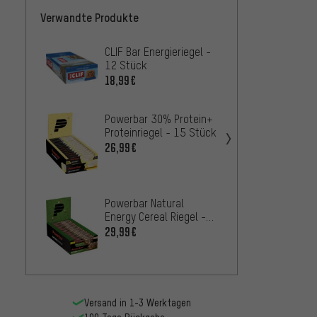
Verwandte Produkte
CLIF Bar Energieriegel -
CLIF B
12 Stück
Energi
18,99€
25,99
Powerbar 30% Protein+
Chimp
Proteinriegel - 15 Stück
Protei
Stück
26,99€
36,99
Powerbar Natural
Energy Cereal Riegel -
18 Stück
29,99€
Chimp
Riegel
32,99
Versand in 1-3 Werktagen