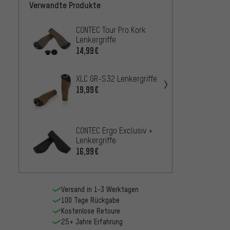
Verwandte Produkte
CONTEC Tour Pro Kork
Ergon 
Lenkergriffe
25,99
14,99€
CONTEC
XLC GR-S32 Lenkergriffe
Lenker
19,99€
Drehgr
8,99€
3min1
CONTEC Ergo Exclusiv +
On Len
Lenkergriffe
5,99€
16,99€
Versand in 1-3 Werktagen
100 Tage Rückgabe
Kostenlose Retoure
25+ Jahre Erfahrung