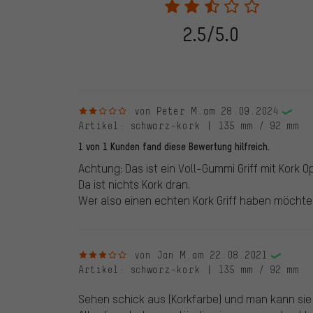
eine Bestellnummer angegeben wird. Wir schalten die
frei. Alle verifizierten Bewertungen sind mit einem grün
dem 28.05.2022 und ab dem 28.05.2022. Vor dem 28.
2.5/5.0
die bewertete Ware nicht bei uns gekauft haben. Dies
veröffentlichen alle ordnungsgemäß abgegebenen B
2 von 5 Sternen
von Peter M.
am 28.09.2024
Artikel
: schwarz-kork | 135 mm / 92 mm
1 von 1 Kunden fand diese Bewertung hilfreich.
Achtung: Das ist ein Voll-Gummi Griff mit Kork Op
Da ist nichts Kork dran.
Wer also einen echten Kork Griff haben möchte ka
3 von 5 Sternen
von Jan M.
am 22.08.2021
Artikel
: schwarz-kork | 135 mm / 92 mm
Sehen schick aus (Korkfarbe) und man kann sie v