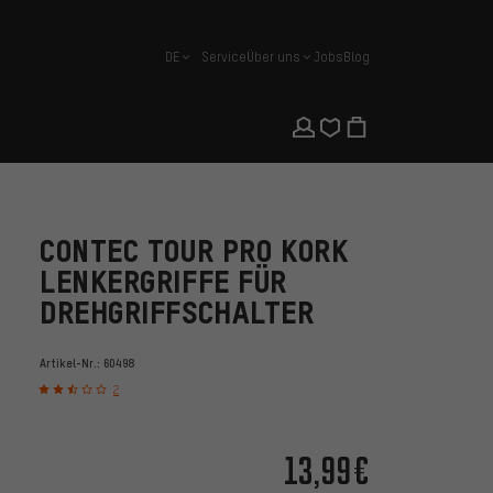
DE
Service
Über uns
Jobs
Blog
Deutsch
CONTEC TOUR PRO KORK
LENKERGRIFFE FÜR
DREHGRIFFSCHALTER
Artikel-Nr.:
60498
2
13,99€