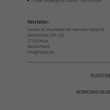
1 Paar Lenkergriffe CONTEC Tour Pro Kork
Hersteller:
Contec ist eine Marke der Hermann Hartje KG
Deichstraße 120-122
27318 Hoya
Deutschland
info@hartje.de
KUNDEN
INFORMATIONEN ZUR E
In den veröffentlichten Bewertungen finden sich solc
28.05.2022 werden nur Bewertungen veröffentlicht, die