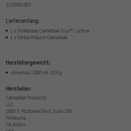
1232001003
Lieferumfang:
1 x Trinkblase Camelbak Crux™ Lumbar
1 x Trinkschlauch Camelbak
Herstellergewicht:
universal | 3000 ml: 229 g
Hersteller:
CamelBak Products
LLC
2000 S. McDowell Blvd. Suite 200
Petaluma
CA 94954