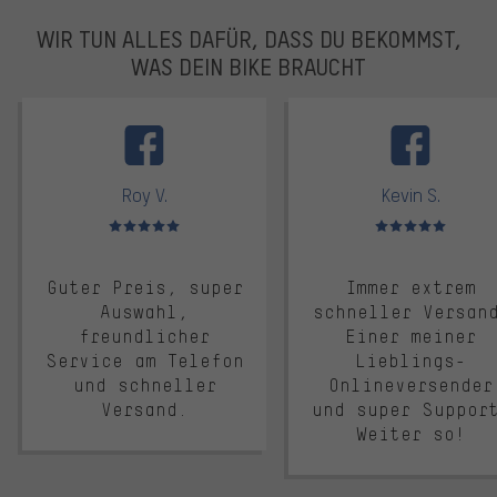
WIR TUN ALLES DAFÜR, DASS DU BEKOMMST,
WAS DEIN BIKE BRAUCHT
facebook
Roy V.
Kevin S.
Bewertungen: 5 von 5
Bewertungen: 5 von 5
Guter Preis, super
Immer extrem
Auswahl,
schneller Versan
freundlicher
Einer meiner
Service am Telefon
Lieblings-
und schneller
Onlineversender
Versand.
und super Suppor
Weiter so!