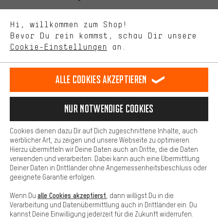
Uns interessiert, was Du in unserem Shop suchst und brauchst.
Sprache"
Mit Leistungs-Cookies nimmst Du mit Deinem Shopping-Verhalten
Hi, willkommen zum Shop!
selbst Einfluss auf die Verbesserung unserer Webseite und
DE
EN
ES
FR
Bevor Du rein kommst, schau Dir unsere
Deutsch
english
español
français
unseres Shop-Angebots.
Cookie-Einstellungen
an.
Mehr Komfort
VERTRAG WIDERRUFEN
Aachener Community
Affiliateprogramm
Dein Shopping-Erlebnis wird komfortabler. Mit Komfort-Cookies
stellen wir Verknüpfungen zu Social Media Plattformen her. So
Alle Cookies akzeptieren
Impressum
Datenschutz
Allgemeine Geschäftsbedingungen
können wir dir weitere nützliche Inhalte und Informationen zur
Verfügung stellen. Zudem hast du die Möglichkeit zusätzliche
Hinweisgebersystem
Hinweise zur Batterieentsorgung
Services zu nutzen, die es dir erleichtern die richtigen Produkte zu
Nur Notwendige Cookies
finden. Beispielsweise bieten wir eine Chat-Funktion an, damit
Cookie-Einstellungen
Kontrast ändern
Fragen schnell und unkompliziert beantwortet werden können.
Cookies dienen dazu Dir auf Dich zugeschnittene Inhalte, auch
Basis
Alle Preise verstehen sich in Euro und exkl. MwSt zuzüglich
werblicher Art, zu zeigen und unsere Webseite zu optimieren.
Hierzu übermitteln wir Deine Daten auch an Dritte, die die Daten
Versandkosten
USA
für Lieferung nach
.
Basis-Cookies gewährleisten, dass Du unsere Webseite
verwenden und verarbeiten. Dabei kann auch eine Übermittlung
grundsätzlich nutzen kannst.
Deiner Daten in Drittländer ohne Angemessenheitsbeschluss oder
geeignete Garantie erfolgen.
alle Cookies akzeptierst
Wenn Du
, dann willigst Du in die
Verarbeitung und Datenübermittlung auch in Drittländer ein. Du
kannst Deine Einwilligung jederzeit für die Zukunft widerrufen.