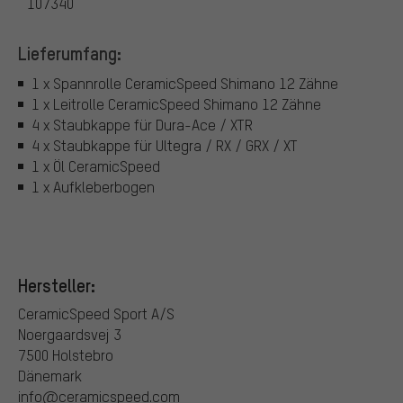
107340
Lieferumfang:
1 x Spannrolle CeramicSpeed Shimano 12 Zähne
1 x Leitrolle CeramicSpeed Shimano 12 Zähne
4 x Staubkappe für Dura-Ace / XTR
4 x Staubkappe für Ultegra / RX / GRX / XT
1 x Öl CeramicSpeed
1 x Aufkleberbogen
Hersteller:
CeramicSpeed Sport A/S
Noergaardsvej 3
7500 Holstebro
Dänemark
info@ceramicspeed.com