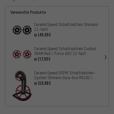
Verwandte Produkte
CeramicSpeed Schalträdchen Shimano
11-fach
149,99€
AB
CeramicSpeed Schalträdchen Coated
SRAM Red / Force AXS 12-fach
217,99€
AB
CeramicSpeed OSPW Schalträdchen-
System Shimano Dura-Ace R9100 /
Ultegra R8000-SS
319,00€
AB