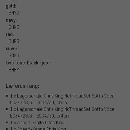
gold:
BHY3
navy:
BHN3
red:
BHR3
silver:
BHS3
two tone-black-gold:
BHBY
Lieferumfang:
1 x Lagerschale Chris King NoThreadSet Sotto Voce
EC34/28,6 - EC34/30, oben
1 x Lagerschale Chris King NoThreadSet Sotto Voce
EC34/28,6 - EC34/30, unten
1 x Ahead-Kralle Chris King
1 x Ahead-Kappe Chris King