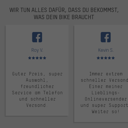
WIR TUN ALLES DAFÜR, DASS DU BEKOMMST,
WAS DEIN BIKE BRAUCHT
facebook
Roy V.
Kevin S.
Bewertungen: 5 von 5
Bewertungen: 5 von 5
Guter Preis, super
Immer extrem
Auswahl,
schneller Versan
freundlicher
Einer meiner
Service am Telefon
Lieblings-
und schneller
Onlineversender
Versand.
und super Suppor
Weiter so!