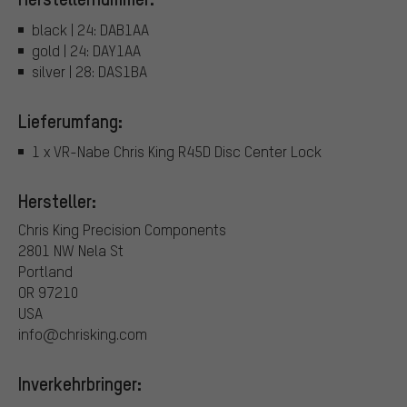
black | 24: DAB1AA
gold | 24: DAY1AA
silver | 28: DAS1BA
Lieferumfang:
1 x VR-Nabe Chris King R45D Disc Center Lock
Hersteller:
Chris King Precision Components
2801 NW Nela St
Portland
OR 97210
USA
info@chrisking.com
Inverkehrbringer: