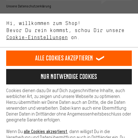
Bessere Leistung
Unsere Datenschutzerklärung
Uns interessiert, was Du in unserem Shop suchst und brauchst.
Sprache"
Mit Leistungs-Cookies nimmst Du mit Deinem Shopping-Verhalten
Hi, willkommen zum Shop!
selbst Einfluss auf die Verbesserung unserer Webseite und
DE
EN
ES
FR
Bevor Du rein kommst, schau Dir unsere
Deutsch
english
español
français
unseres Shop-Angebots.
Cookie-Einstellungen
an.
Mehr Komfort
VERTRAG WIDERRUFEN
Aachener Community
Affiliateprogramm
Dein Shopping-Erlebnis wird komfortabler. Mit Komfort-Cookies
stellen wir Verknüpfungen zu Social Media Plattformen her. So
Alle Cookies akzeptieren
Impressum
Datenschutz
Allgemeine Geschäftsbedingungen
können wir dir weitere nützliche Inhalte und Informationen zur
Verfügung stellen. Zudem hast du die Möglichkeit zusätzliche
Hinweisgebersystem
Hinweise zur Batterieentsorgung
Services zu nutzen, die es dir erleichtern die richtigen Produkte zu
Nur Notwendige Cookies
finden. Beispielsweise bieten wir eine Chat-Funktion an, damit
Cookie-Einstellungen
Kontrast ändern
Fragen schnell und unkompliziert beantwortet werden können.
Cookies dienen dazu Dir auf Dich zugeschnittene Inhalte, auch
Basis
werblicher Art, zu zeigen und unsere Webseite zu optimieren.
Alle Preise verstehen sich in Euro und exkl. MwSt zuzüglich
Hierzu übermitteln wir Deine Daten auch an Dritte, die die Daten
Versandkosten
USA
für Lieferung nach
.
Basis-Cookies gewährleisten, dass Du unsere Webseite
verwenden und verarbeiten. Dabei kann auch eine Übermittlung
grundsätzlich nutzen kannst.
Deiner Daten in Drittländer ohne Angemessenheitsbeschluss oder
geeignete Garantie erfolgen.
alle Cookies akzeptierst
Wenn Du
, dann willigst Du in die
Verarbeitung und Datenübermittlung auch in Drittländer ein. Du