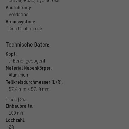
Gravel, Road, Cyclocross
Ausführung:
Vorderrad
Bremssystem:
Disc Center Lock
Technische Daten:
Kopf:
J-Bend (gebogen)
Material Nabenkörper:
Aluminium
Teilkreisdurchmesser (L/R):
57,4 mm / 57, 4 mm
black | 24:
Einbaubreite:
100 mm
Lochzahl:
24