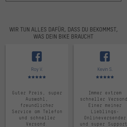
WIR TUN ALLES DAFÜR, DASS DU BEKOMMST,
WAS DEIN BIKE BRAUCHT
facebook
Roy V.
Kevin S.
Bewertungen: 5 von 5
Bewertungen: 5 von 5
Guter Preis, super
Immer extrem
Auswahl,
schneller Versan
freundlicher
Einer meiner
Service am Telefon
Lieblings-
und schneller
Onlineversender
Versand.
und super Suppor