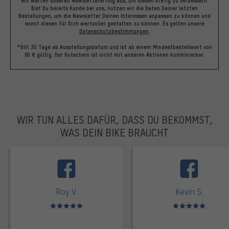
Wir werten unseren Newslettererfolg aus, um diesen stetig zu verbessern.
Bist Du bereits Kunde bei uns, nutzen wir die Daten Deiner letzten
Bestellungen, um die Newsletter Deinen Interessen anpassen zu können und
somit diesen für Dich wertvoller gestalten zu können.
Es gelten unsere
Datenschutzbestimmungen
.
*Gilt 30 Tage ab Ausstellungsdatum und ist ab einem Mindestbestellwert von
60 € gültig. Der Gutschein ist nicht mit anderen Aktionen kombinierbar.
WIR TUN ALLES DAFÜR, DASS DU BEKOMMST,
WAS DEIN BIKE BRAUCHT
facebook
Roy V.
Kevin S.
Bewertungen: 5 von 5
Bewertungen: 5 von 5