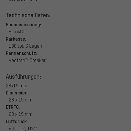
Technische Daten:
Gummimischung:
BlackChili
Karkasse:
180 tpi, 3 Lagen
Pannenschutz:
Vectran™ Breaker
Ausführungen:
28x19 mm
Dimension:
28 x 19 mm
ETRTO:
28 x 19 mm
Luftdruck:
8,0 - 12,0 bar