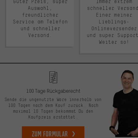
Guter Preis, super
Immer extrem
Auswahl,
schneller Versan
freundlicher
Einer meiner
Service am Telefon
Lieblings-
und schneller
Onlineversender
Versand.
und super Suppor
Weiter so!
100 Tage Rückgaberecht
Sende die ungenutzte Ware innerhalb von
100 Tagen nach dem Kauf zurück. Nach
maximal 10 Tagen bekommst Du den
Kaufpreis erstattet.
zum Formular