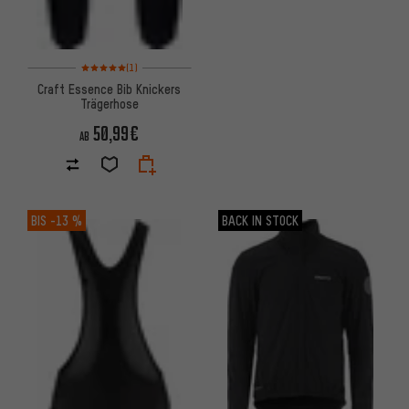
Bewertungen: 5 von 5 basierend auf 1 Bewertungen
(1)
Craft Essence Bib Knickers
Trägerhose
50,99€
AB
BIS
-13 %
BACK IN STOCK