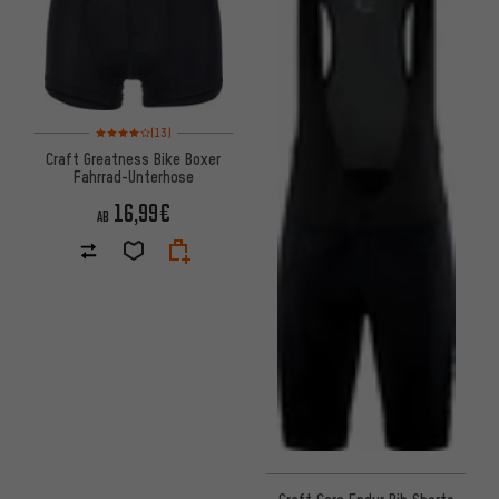
Bewertungen: 4 von 5 basierend auf 13 Bewertungen
(13)
Craft Greatness Bike Boxer
Fahrrad-Unterhose
16,99€
AB