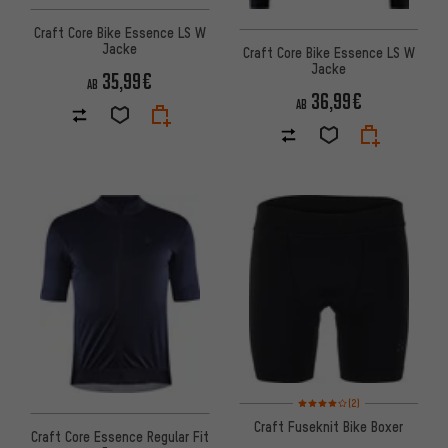
Craft Core Bike Essence LS W
Jacke
Craft Core Bike Essence LS W
Jacke
35,99€
AB
36,99€
AB
Bewertungen: 4 von 5 basier
(2)
Craft Fuseknit Bike Boxer
Craft Core Essence Regular Fit