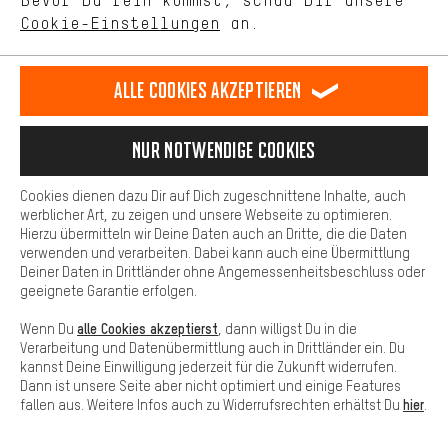
Bevor Du rein kommst, schau Dir unsere
unseres Shop-Angebots.
Cookie-Einstellungen
an.
Mehr Komfort
Dein Shopping-Erlebnis wird komfortabler. Mit Komfort-Cookies
stellen wir Verknüpfungen zu Social Media Plattformen her. So
Alle Cookies akzeptieren
können wir dir weitere nützliche Inhalte und Informationen zur
Verfügung stellen. Zudem hast du die Möglichkeit zusätzliche
Services zu nutzen, die es dir erleichtern die richtigen Produkte zu
Nur Notwendige Cookies
FAHRRADTRIKOTS VON CRAFT
finden. Beispielsweise bieten wir eine Chat-Funktion an, damit
Fragen schnell und unkompliziert beantwortet werden können.
Cookies dienen dazu Dir auf Dich zugeschnittene Inhalte, auch
Basis
werblicher Art, zu zeigen und unsere Webseite zu optimieren.
Hierzu übermitteln wir Deine Daten auch an Dritte, die die Daten
Basis-Cookies gewährleisten, dass Du unsere Webseite
verwenden und verarbeiten. Dabei kann auch eine Übermittlung
grundsätzlich nutzen kannst.
Deiner Daten in Drittländer ohne Angemessenheitsbeschluss oder
geeignete Garantie erfolgen.
alle Cookies akzeptierst
Wenn Du
, dann willigst Du in die
Verarbeitung und Datenübermittlung auch in Drittländer ein. Du
kannst Deine Einwilligung jederzeit für die Zukunft widerrufen.
Dann ist unsere Seite aber nicht optimiert und einige Features
hier
fallen aus. Weitere Infos auch zu Widerrufsrechten erhältst Du
.