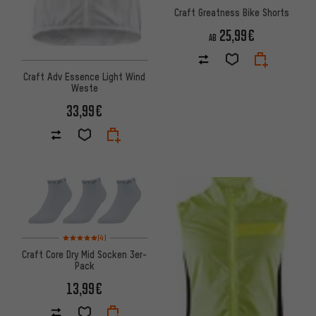
Craft Greatness Bike Shorts
25,99€
AB
Craft Adv Essence Light Wind
Weste
33,99€
Bewertungen: 5 von 5 basierend auf 4 Bewertungen
(4)
Craft Core Dry Mid Socken 3er-
Pack
13,99€