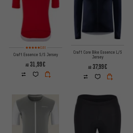
Bewertungen: 5 von 5 basierend auf 10 Bewertungen
(10)
Craft Core Bike Essence L/S
Craft Essence S/S Jersey
Jersey
31,99€
37,99€
AB
AB