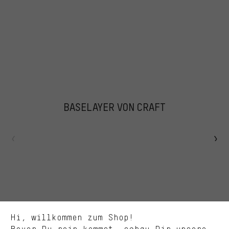
BASELAYER VON CRAFT
Passendere Angebote
Du bekommst, statt zufälliger Werbung, genauer passende
Angebote von uns. Diese Cookies helfen uns, Deine Interessen
besser zu erkennen und Dir relevante Produkte und Tipps zu
zeigen.
Bessere Leistung
Uns interessiert, was Du in unserem Shop suchst und brauchst.
Mit Leistungs-Cookies nimmst Du mit Deinem Shopping-Verhalten
Hi, willkommen zum Shop!
selbst Einfluss auf die Verbesserung unserer Webseite und