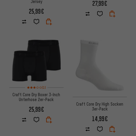
Jersey
27,99€
25,99€
Bewertungen: 3 von 5 basierend auf 1 Bewertungen
(1)
Craft Core Dry Boxer 3-Inch
Unterhose 2er-Pack
Craft Core Dry High Socken
25,99€
3er-Pack
14,99€