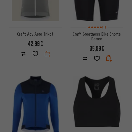
Bewertungen: 5 von 5 basier
(1)
Craft Adv Aero Trikot
Craft Greatness Bike Shorts
Damen
42,99€
35,99€