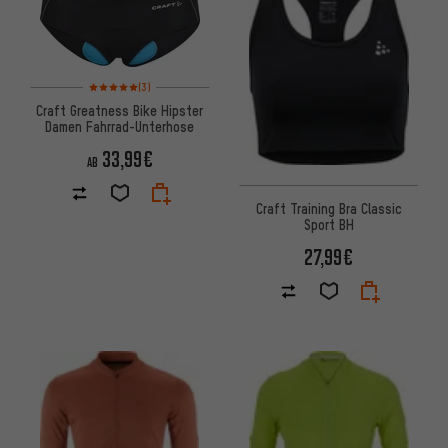
Bewertungen: 5 von 5 basierend auf 3 Bewertungen
(3)
Craft Greatness Bike Hipster
Damen Fahrrad-Unterhose
33,99€
AB
Craft Training Bra Classic
Sport BH
27,99€