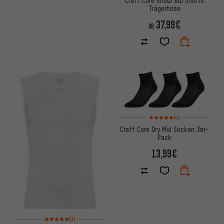
Craft Core Endur Bib Shorts
Trägerhose
37,99€
AB
Bewertungen: 5 von 5 basier
(4)
Craft Core Dry Mid Socken 3er-
Pack
13,99€
Bewertungen: 5 von 5 basierend auf 3 Bewertungen
(3)