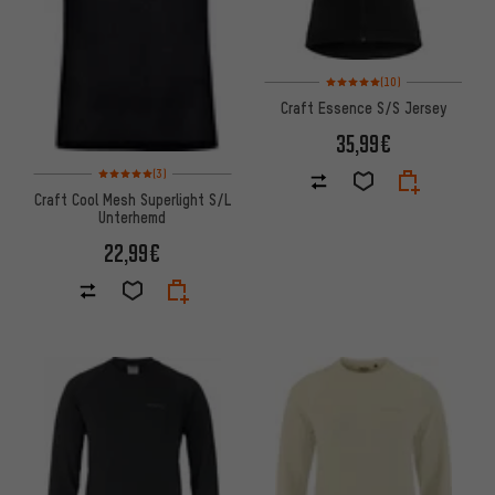
Bewertungen: 5 von 5 basiere
(10)
Craft Essence S/S Jersey
35,99€
Bewertungen: 5 von 5 basierend auf 3 Bewertungen
(3)
Craft Cool Mesh Superlight S/L
Unterhemd
22,99€