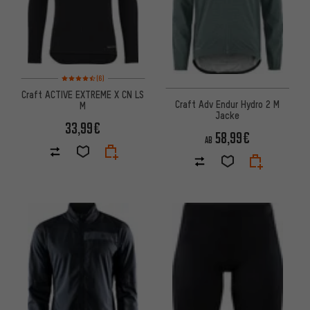
Bewertungen: 4,5 von 5 basierend auf 6 Bewertungen
(6)
Craft ACTIVE EXTREME X CN LS
Craft Adv Endur Hydro 2 M
M
Jacke
33,99€
58,99€
AB