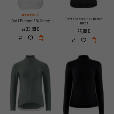
Bewertungen: 5 von 5 basierend auf 10 Bewertungen
(10)
Craft Essence S/S Damen
Craft Essence S/S Jersey
Trikot
33,99€
25,99€
AB