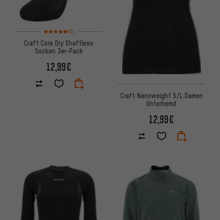
Bewertungen: 5 von 5 basierend auf 1 Bewertungen
(1)
Craft Core Dry Shaftless
Socken 3er-Pack
12,99€
Craft Nanoweight S/L Damen
Unterhemd
12,99€