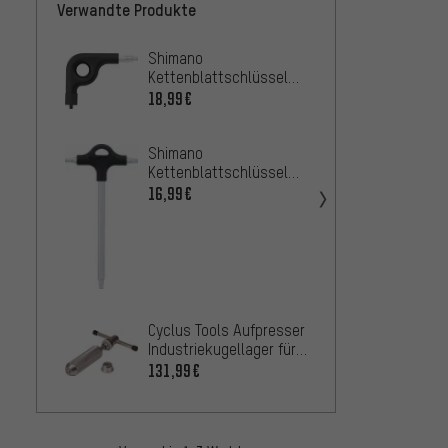
Verwandte Produkte
Shimano
Cyclus
Kettenblattschlüssel
Zahnk
TL-FC22
Kasset
18,99€
64,99
21-42
Shimano
Kettenblattschlüssel
TL-FC23
16,99€
ParkTo
Tretl
Cyclus Tools Aufpresser
BBT-90
50,99
Industriekugellager für
Innenl
Campagnolo
131,99€
Power/Ultra-Torque
PRO Te
Kette
Hollow
31,99