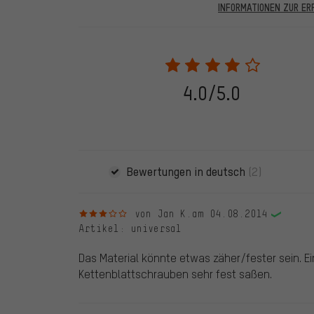
INFORMATIONEN ZUR E
In den veröffentlichten Bewertungen finden sich solc
28.05.2022 werden nur Bewertungen veröffentlicht, die
eine Bestellnummer angegeben wird. Wir schalten die
frei. Alle verifizierten Bewertungen sind mit einem grün
dem 28.05.2022 und ab dem 28.05.2022. Vor dem 28.
4.0/5.0
die bewertete Ware nicht bei uns gekauft haben. Dies
veröffentlichen alle ordnungsgemäß abgegebenen B
Bewertungen in deutsch
(2)
3 von 5 Sternen
von Jan K.
am 04.08.2014
Artikel
: universal
Das Material könnte etwas zäher/fester sein. E
Kettenblattschrauben sehr fest saßen.