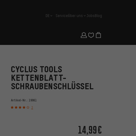
DE
Service
Über uns
Jobs
Blog
Deutsch
CYCLUS TOOLS
KETTENBLATT-
SCHRAUBENSCHLÜSSEL
Artikel-Nr.:
19961
3
14,99€