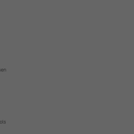
sen
ols