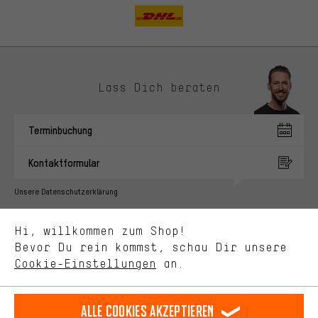
Lass Dich beraten
Passendere Angebote
Du bekommst, statt zufälliger Werbung, genauer passende
Terminbuchung
Angebote von uns. Diese Cookies helfen uns, Deine Interessen
besser zu erkennen und Dir relevante Produkte und Tipps zu
Kontaktformular
zeigen.
Bessere Leistung
Unsere Datenschutzerklärung
Uns interessiert, was Du in unserem Shop suchst und brauchst.
Sprache"
Mit Leistungs-Cookies nimmst Du mit Deinem Shopping-Verhalten
Hi, willkommen zum Shop!
selbst Einfluss auf die Verbesserung unserer Webseite und
DE
EN
ES
FR
Bevor Du rein kommst, schau Dir unsere
Deutsch
english
español
français
unseres Shop-Angebots.
Cookie-Einstellungen
an.
Mehr Komfort
VERTRAG WIDERRUFEN
Aachener Community
Affiliateprogramm
Dein Shopping-Erlebnis wird komfortabler. Mit Komfort-Cookies
stellen wir Verknüpfungen zu Social Media Plattformen her. So
Alle Cookies akzeptieren
Impressum
Datenschutz
Allgemeine Geschäftsbedingungen