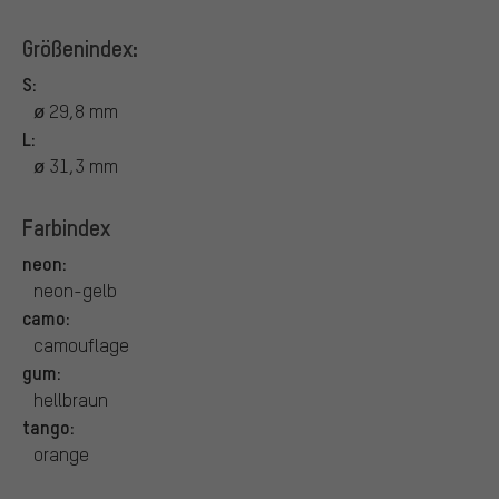
Größenindex:
S:
ø 29,8 mm
L:
ø 31,3 mm
Farbindex
neon:
neon-gelb
camo:
camouflage
gum:
hellbraun
tango:
orange