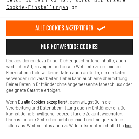
Bevor Du rein kommst, schau Dir unsere
unseres Shop-Angebots.
Terminbuchung
Cookie-Einstellungen
an.
Mehr Komfort
Kontaktformular
Dein Shopping-Erlebnis wird komfortabler. Mit Komfort-Cookies
stellen wir Verknüpfungen zu Social Media Plattformen her. So
Alle Cookies akzeptieren
Unsere Datenschutzerklärung
können wir dir weitere nützliche Inhalte und Informationen zur
Verfügung stellen. Zudem hast du die Möglichkeit zusätzliche
Sprache"
Services zu nutzen, die es dir erleichtern die richtigen Produkte zu
Nur Notwendige Cookies
finden. Beispielsweise bieten wir eine Chat-Funktion an, damit
DE
EN
ES
FR
Fragen schnell und unkompliziert beantwortet werden können.
Deutsch
english
español
français
Cookies dienen dazu Dir auf Dich zugeschnittene Inhalte, auch
Basis
werblicher Art, zu zeigen und unsere Webseite zu optimieren.
Hierzu übermitteln wir Deine Daten auch an Dritte, die die Daten
VERTRAG WIDERRUFEN
Aachener Community
Affiliateprogramm
Basis-Cookies gewährleisten, dass Du unsere Webseite
verwenden und verarbeiten. Dabei kann auch eine Übermittlung
grundsätzlich nutzen kannst.
Deiner Daten in Drittländer ohne Angemessenheitsbeschluss oder
Impressum
Datenschutz
Allgemeine Geschäftsbedingungen
geeignete Garantie erfolgen.
Hinweisgebersystem
Hinweise zur Batterieentsorgung
alle Cookies akzeptierst
Wenn Du
, dann willigst Du in die
Verarbeitung und Datenübermittlung auch in Drittländer ein. Du
Cookie-Einstellungen
Kontrast ändern
kannst Deine Einwilligung jederzeit für die Zukunft widerrufen.
Dann ist unsere Seite aber nicht optimiert und einige Features
Alle Preise verstehen sich in Euro und exkl. MwSt zuzüglich
hier
fallen aus. Weitere Infos auch zu Widerrufsrechten erhältst Du
.
Versandkosten
USA
für Lieferung nach
.