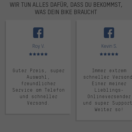
WIR TUN ALLES DAFÜR, DASS DU BEKOMMST,
WAS DEIN BIKE BRAUCHT
facebook
Roy V.
Kevin S.
Bewertungen: 5 von 5
Bewertungen: 5 von 5
Guter Preis, super
Immer extrem
Auswahl,
schneller Versan
freundlicher
Einer meiner
Service am Telefon
Lieblings-
und schneller
Onlineversender
Versand.
und super Suppor
Weiter so!