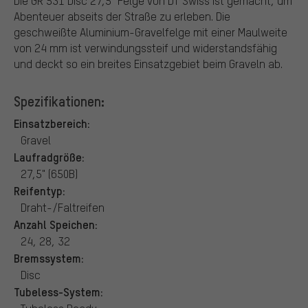
Die GR 531 Disc 27,5" Felge von DT Swiss ist gemacht, um
Abenteuer abseits der Straße zu erleben. Die
geschweißte Aluminium-Gravelfelge mit einer Maulweite
von 24 mm ist verwindungssteif und widerstandsfähig
und deckt so ein breites Einsatzgebiet beim Graveln ab.
Spezifikationen:
Einsatzbereich:
Gravel
Laufradgröße:
27,5" (650B)
Reifentyp:
Draht-/Faltreifen
Anzahl Speichen:
24, 28, 32
Bremssystem:
Disc
Tubeless-System: