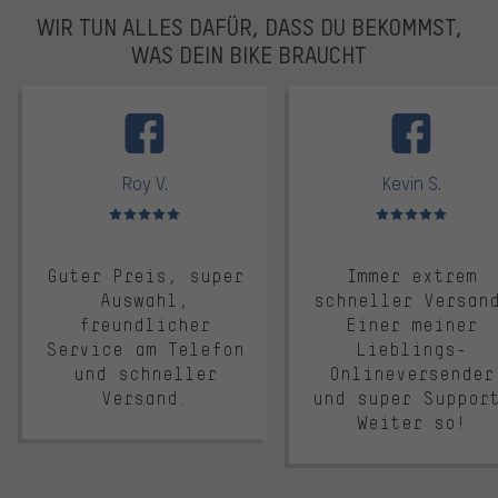
WIR TUN ALLES DAFÜR, DASS DU BEKOMMST,
WAS DEIN BIKE BRAUCHT
facebook
Roy V.
Kevin S.
Bewertungen: 5 von 5
Bewertungen: 5 von 5
Guter Preis, super
Immer extrem
Auswahl,
schneller Versan
freundlicher
Einer meiner
Service am Telefon
Lieblings-
und schneller
Onlineversender
Versand.
und super Suppor
Weiter so!