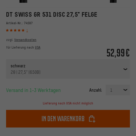
DT SWISS GR 531 DISC 27,5" FELGE
Artikel-Nr.:
74597
1
zzgl.
Versandkosten
für Lieferung nach
USA
52,99€
schwarz
28 | 27,5" (650B)
Versand in 1-3 Werktagen
Anzahl:
1
Lieferung nach USA nicht möglich
In den Warenkorb