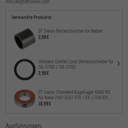
info.de@dtswiss.com
Verwandte Produkte
DT Swiss Distanzbuchse für Naben
3,99€
Shimano Center Lock Distanzscheibe für
SG-S700 / SG-S705
2,99€
DT Swiss Standard Kugellager 6902 RS
für Nabe 240/350/370 / EX 1750/EX
1550
10,99€
Ausführungen: