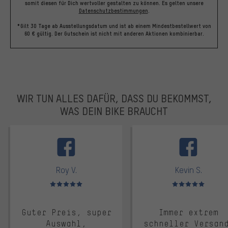
somit diesen für Dich wertvoller gestalten zu können.
Es gelten unsere
Datenschutzbestimmungen
.
*Gilt 30 Tage ab Ausstellungsdatum und ist ab einem Mindestbestellwert von
60 € gültig. Der Gutschein ist nicht mit anderen Aktionen kombinierbar.
WIR TUN ALLES DAFÜR, DASS DU BEKOMMST,
WAS DEIN BIKE BRAUCHT
facebook
Roy V.
Kevin S.
Bewertungen: 5 von 5
Bewertungen: 5 von 5
Guter Preis, super
Immer extrem
Auswahl,
schneller Versan