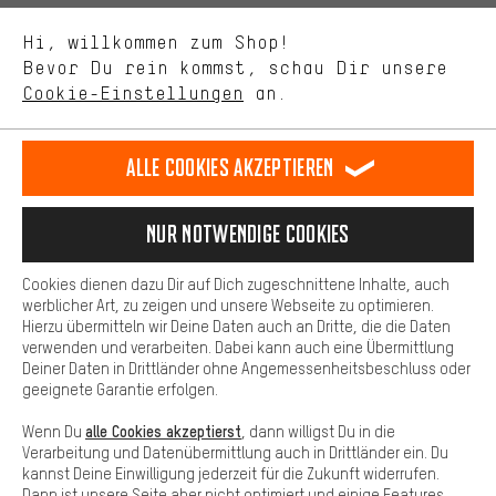
Uns interessiert, was Du in unserem Shop suchst und brauchst.
Sprache"
Mit Leistungs-Cookies nimmst Du mit Deinem Shopping-Verhalten
Hi, willkommen zum Shop!
selbst Einfluss auf die Verbesserung unserer Webseite und
DE
EN
ES
FR
Bevor Du rein kommst, schau Dir unsere
Deutsch
english
español
français
unseres Shop-Angebots.
Cookie-Einstellungen
an.
Mehr Komfort
VERTRAG WIDERRUFEN
Aachener Community
Affiliateprogramm
Dein Shopping-Erlebnis wird komfortabler. Mit Komfort-Cookies
stellen wir Verknüpfungen zu Social Media Plattformen her. So
Alle Cookies akzeptieren
Impressum
Datenschutz
Allgemeine Geschäftsbedingungen
können wir dir weitere nützliche Inhalte und Informationen zur
Verfügung stellen. Zudem hast du die Möglichkeit zusätzliche
Hinweisgebersystem
Hinweise zur Batterieentsorgung
Services zu nutzen, die es dir erleichtern die richtigen Produkte zu
Nur Notwendige Cookies
finden. Beispielsweise bieten wir eine Chat-Funktion an, damit
Cookie-Einstellungen
Kontrast ändern
Fragen schnell und unkompliziert beantwortet werden können.
Cookies dienen dazu Dir auf Dich zugeschnittene Inhalte, auch
Basis
Alle Preise verstehen sich in Euro und exkl. MwSt zuzüglich
werblicher Art, zu zeigen und unsere Webseite zu optimieren.
Hierzu übermitteln wir Deine Daten auch an Dritte, die die Daten
Versandkosten
USA
für Lieferung nach
.
Basis-Cookies gewährleisten, dass Du unsere Webseite
verwenden und verarbeiten. Dabei kann auch eine Übermittlung
grundsätzlich nutzen kannst.
Deiner Daten in Drittländer ohne Angemessenheitsbeschluss oder
geeignete Garantie erfolgen.
alle Cookies akzeptierst
Wenn Du
, dann willigst Du in die
Verarbeitung und Datenübermittlung auch in Drittländer ein. Du
kannst Deine Einwilligung jederzeit für die Zukunft widerrufen.
Dann ist unsere Seite aber nicht optimiert und einige Features