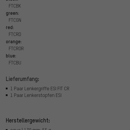
FTCBK
green:
FTCGN
red:
FTCRD
orange:
FTCROR
blue:
FTCBU
Lieferumfang:
1 Paar Lenkergriffe ESI FIT CR
1 Paar Lenkerstopfen ESI
Herstellergewicht:
aqua | 130 mm: 55 g