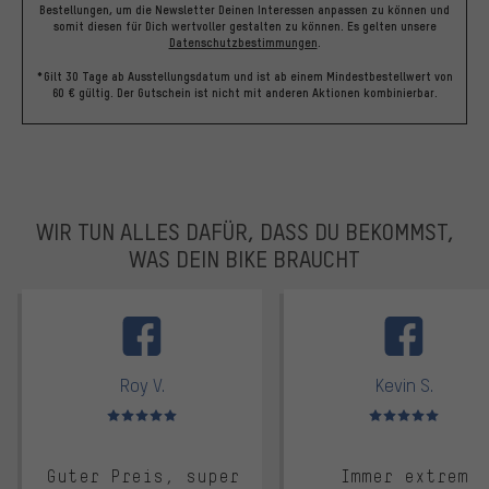
Bestellungen, um die Newsletter Deinen Interessen anpassen zu können und
somit diesen für Dich wertvoller gestalten zu können.
Es gelten unsere
Datenschutzbestimmungen
.
*Gilt 30 Tage ab Ausstellungsdatum und ist ab einem Mindestbestellwert von
60 € gültig. Der Gutschein ist nicht mit anderen Aktionen kombinierbar.
WIR TUN ALLES DAFÜR, DASS DU BEKOMMST,
WAS DEIN BIKE BRAUCHT
facebook
Roy V.
Kevin S.
Bewertungen: 5 von 5
Bewertungen: 5 von 5
Guter Preis, super
Immer extrem