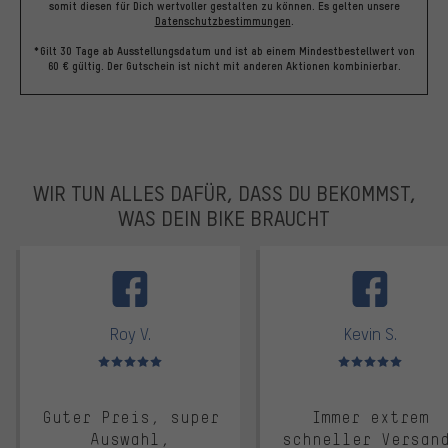
somit diesen für Dich wertvoller gestalten zu können.
Es gelten unsere
Datenschutzbestimmungen
.
*Gilt 30 Tage ab Ausstellungsdatum und ist ab einem Mindestbestellwert von
60 € gültig. Der Gutschein ist nicht mit anderen Aktionen kombinierbar.
WIR TUN ALLES DAFÜR, DASS DU BEKOMMST,
WAS DEIN BIKE BRAUCHT
facebook
Roy V.
Kevin S.
Bewertungen: 5 von 5
Bewertungen: 5 von 5
Guter Preis, super
Immer extrem
Auswahl,
schneller Versan