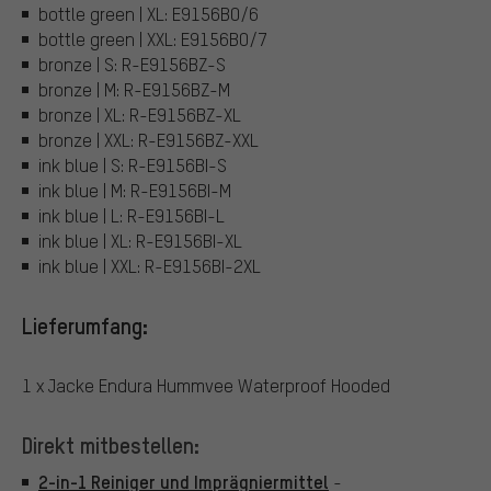
bottle green | XL: E9156BO/6
bottle green | XXL: E9156BO/7
bronze | S: R-E9156BZ-S
bronze | M: R-E9156BZ-M
bronze | XL: R-E9156BZ-XL
bronze | XXL: R-E9156BZ-XXL
ink blue | S: R-E9156BI-S
ink blue | M: R-E9156BI-M
ink blue | L: R-E9156BI-L
ink blue | XL: R-E9156BI-XL
ink blue | XXL: R-E9156BI-2XL
Lieferumfang:
1 x Jacke Endura Hummvee Waterproof Hooded
Direkt mitbestellen:
2-in-1 Reiniger und Imprägniermittel
-