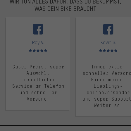
WIR TUN ALLES DAFÜR, DASS DU BEKOMMST,
WAS DEIN BIKE BRAUCHT
facebook
Roy V.
Kevin S.
Bewertungen: 5 von 5
Bewertungen: 5 von 5
Guter Preis, super
Immer extrem
Auswahl,
schneller Versan
freundlicher
Einer meiner
Service am Telefon
Lieblings-
und schneller
Onlineversender
Versand.
und super Suppor
Weiter so!