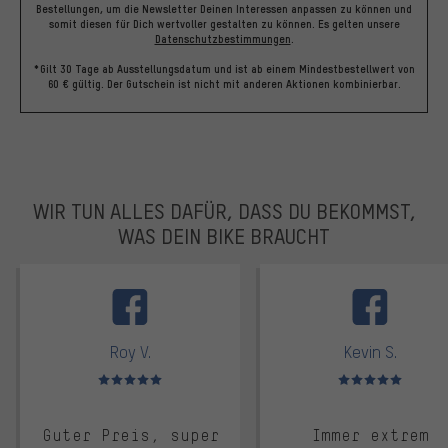
Bestellungen, um die Newsletter Deinen Interessen anpassen zu können und
somit diesen für Dich wertvoller gestalten zu können.
Es gelten unsere
Datenschutzbestimmungen
.
*Gilt 30 Tage ab Ausstellungsdatum und ist ab einem Mindestbestellwert von
60 € gültig. Der Gutschein ist nicht mit anderen Aktionen kombinierbar.
WIR TUN ALLES DAFÜR, DASS DU BEKOMMST,
WAS DEIN BIKE BRAUCHT
facebook
Roy V.
Kevin S.
Bewertungen: 5 von 5
Bewertungen: 5 von 5
Guter Preis, super
Immer extrem