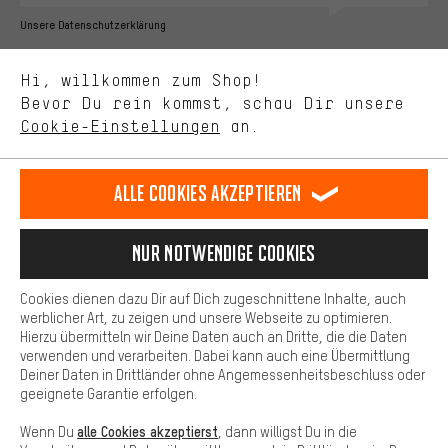
Bessere Leistung
Unsere Datenschutzerklärung
Uns interessiert, was Du in unserem Shop suchst und brauchst.
Sprache"
Mit Leistungs-Cookies nimmst Du mit Deinem Shopping-Verhalten
Hi, willkommen zum Shop!
selbst Einfluss auf die Verbesserung unserer Webseite und
DE
EN
ES
FR
Bevor Du rein kommst, schau Dir unsere
Deutsch
english
español
français
unseres Shop-Angebots.
Cookie-Einstellungen
an.
Mehr Komfort
VERTRAG WIDERRUFEN
Aachener Community
Affiliateprogramm
Dein Shopping-Erlebnis wird komfortabler. Mit Komfort-Cookies
stellen wir Verknüpfungen zu Social Media Plattformen her. So
Alle Cookies akzeptieren
Impressum
Datenschutz
Allgemeine Geschäftsbedingungen
können wir dir weitere nützliche Inhalte und Informationen zur
Verfügung stellen. Zudem hast du die Möglichkeit zusätzliche
Hinweisgebersystem
Hinweise zur Batterieentsorgung
Services zu nutzen, die es dir erleichtern die richtigen Produkte zu
Nur Notwendige Cookies
finden. Beispielsweise bieten wir eine Chat-Funktion an, damit
Cookie-Einstellungen
Kontrast ändern
Fragen schnell und unkompliziert beantwortet werden können.
Cookies dienen dazu Dir auf Dich zugeschnittene Inhalte, auch
Basis
werblicher Art, zu zeigen und unsere Webseite zu optimieren.
Alle Preise verstehen sich in Euro und exkl. MwSt zuzüglich
Hierzu übermitteln wir Deine Daten auch an Dritte, die die Daten
Versandkosten
USA
für Lieferung nach
.
Basis-Cookies gewährleisten, dass Du unsere Webseite
verwenden und verarbeiten. Dabei kann auch eine Übermittlung
grundsätzlich nutzen kannst.
Deiner Daten in Drittländer ohne Angemessenheitsbeschluss oder
geeignete Garantie erfolgen.
alle Cookies akzeptierst
Wenn Du
, dann willigst Du in die