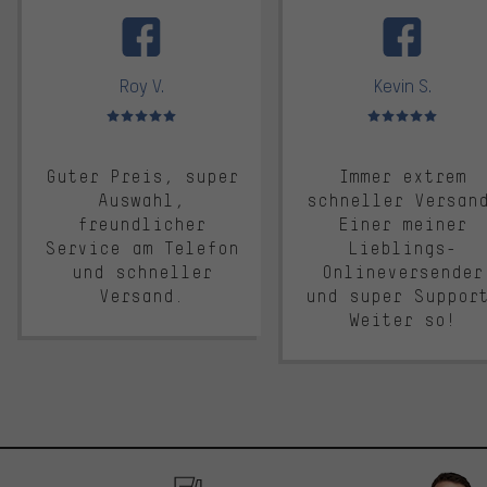
facebook
Roy V.
Kevin S.
Bewertungen: 5 von 5
Bewertungen: 5 von 5
Guter Preis, super
Immer extrem
Auswahl,
schneller Versan
freundlicher
Einer meiner
Service am Telefon
Lieblings-
und schneller
Onlineversender
Versand.
und super Suppor
Weiter so!