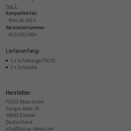
Typ 1:
Kompatibilität:
Bold ab 2014
Herstellernummer:
KD325914004
Lieferumfang:
1 x Schaltauge FOCUS
2 x Schraube
Hersteller:
FOCUS Bikes GmbH
Europa-Allee 26
49685 Emstek
Deutschland
info@focus-bikes.com