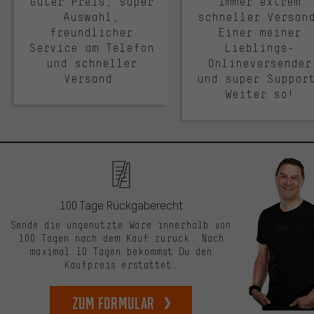
Guter Preis, super
Immer extrem
Auswahl,
schneller Versan
freundlicher
Einer meiner
Service am Telefon
Lieblings-
und schneller
Onlineversender
Versand.
und super Suppor
Weiter so!
100 Tage Rückgaberecht
Sende die ungenutzte Ware innerhalb von
100 Tagen nach dem Kauf zurück. Nach
maximal 10 Tagen bekommst Du den
Kaufpreis erstattet.
zum Formular