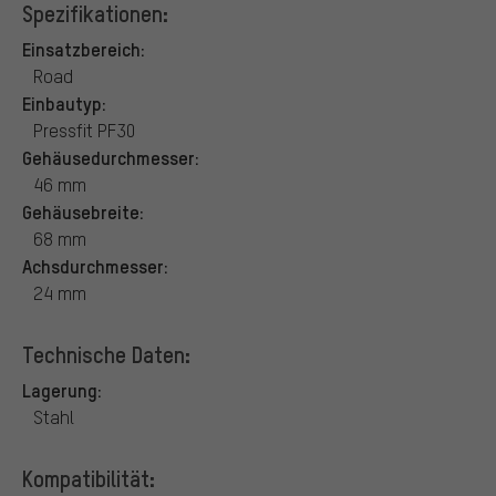
Spezifikationen:
Einsatzbereich:
Road
Einbautyp:
Pressfit PF30
Gehäusedurchmesser:
46 mm
Gehäusebreite:
68 mm
Achsdurchmesser:
24 mm
Technische Daten:
Lagerung:
Stahl
Kompatibilität: