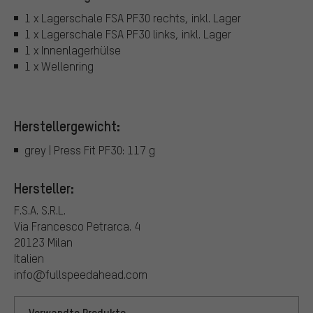
1 x Lagerschale FSA PF30 rechts, inkl. Lager
1 x Lagerschale FSA PF30 links, inkl. Lager
1 x Innenlagerhülse
1 x Wellenring
Herstellergewicht:
grey | Press Fit PF30: 117 g
Hersteller:
F.S.A. S.R.L.
Via Francesco Petrarca. 4
20123 Milan
Italien
info@fullspeedahead.com
Verwandte Produkte