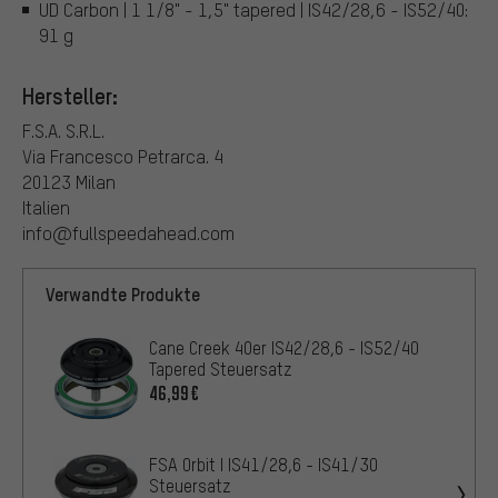
UD Carbon | 1 1/8" - 1,5" tapered | IS42/28,6 - IS52/40:
91 g
Hersteller:
F.S.A. S.R.L.
Via Francesco Petrarca. 4
20123 Milan
Italien
info@fullspeedahead.com
Verwandte Produkte
Cane Creek 40er IS42/28,6 - IS52/40
Tapered Steuersatz
46,99€
FSA Orbit I IS41/28,6 - IS41/30
Steuersatz