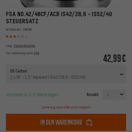
FSA NO.42/48CF/ACB IS42/28,6 - IS52/40
STEUERSATZ
Artikel-Nr.:
38028
2
zzgl.
Versandkosten
für Lieferung nach
USA
42,99€
UD Carbon
1 1/8" - 1,5" tapered | IS42/28,6 - IS52/40
Versand in 1-3 Werktagen
Anzahl:
1
Lieferung nach USA nicht möglich
In den Warenkorb