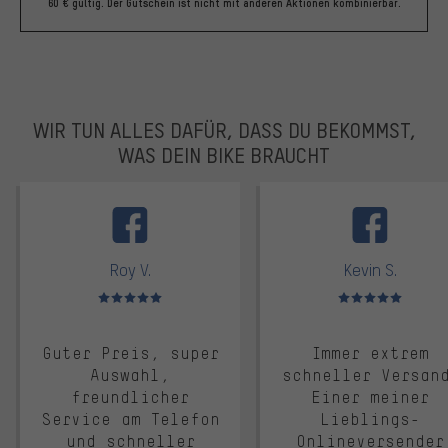
60 € gültig. Der Gutschein ist nicht mit anderen Aktionen kombinierbar.
WIR TUN ALLES DAFÜR, DASS DU BEKOMMST,
WAS DEIN BIKE BRAUCHT
facebook
Roy V.
Kevin S.
Bewertungen: 5 von 5
Bewertungen: 5 von 5
Guter Preis, super
Immer extrem
Auswahl,
schneller Versan
freundlicher
Einer meiner
Service am Telefon
Lieblings-
und schneller
Onlineversender