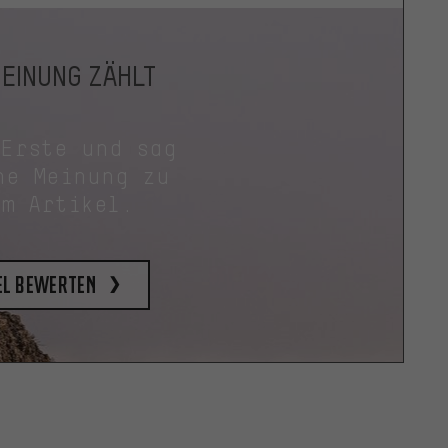
MEINUNG ZÄHLT
 Erste und sag
ne Meinung zu
em Artikel.
el bewerten