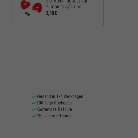
Sidi Gummiabsatz für
Millenium 3/4 und
Carbon Sohlen
3,99€
Versand in 1-3 Werktagen
100 Tage Rückgabe
Kostenlose Retoure
25+ Jahre Erfahrung