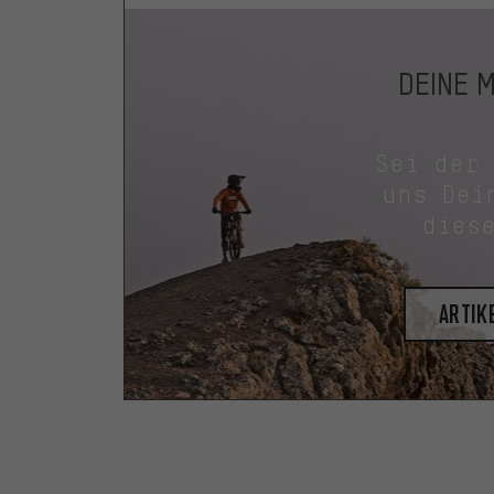
DEINE 
Sei der
uns Dei
dies
Artik