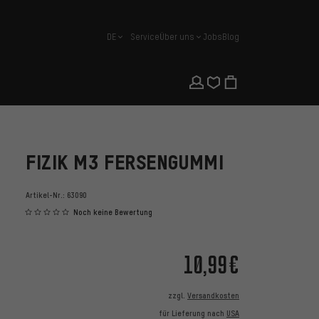
DE
Service
Über uns
Jobs
Blog
Deutsch
FIZIK M3 FERSENGUMMI
Artikel-Nr.:
63090
Noch keine Bewertung
10,99€
zzgl.
Versandkosten
für Lieferung nach
USA