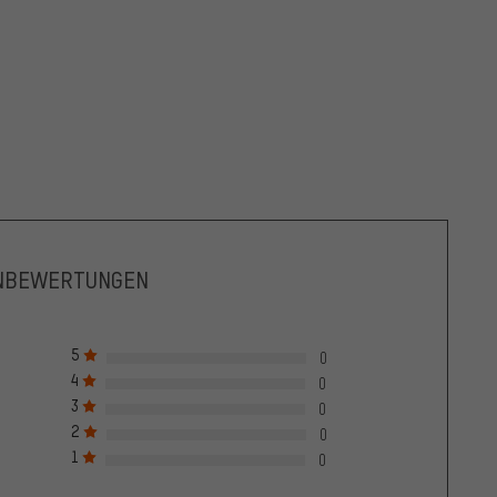
NBEWERTUNGEN
5
0
4
0
3
0
2
0
1
0