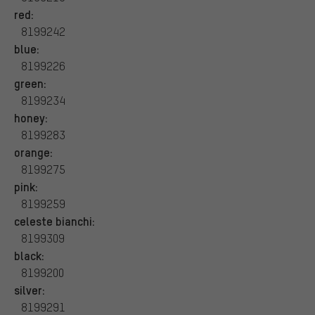
red:
8199242
blue:
8199226
green:
8199234
honey:
8199283
orange:
8199275
pink:
8199259
celeste bianchi:
8199309
black:
8199200
silver:
8199291