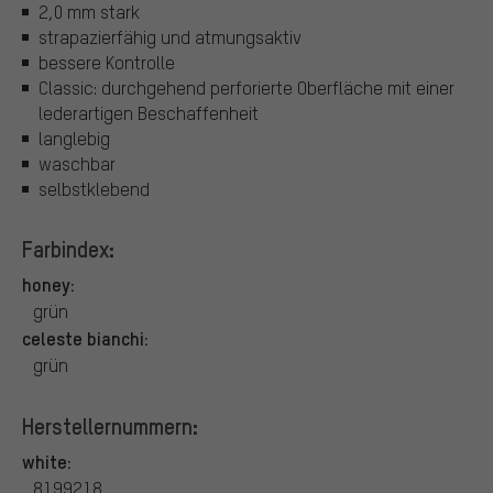
2,0 mm stark
strapazierfähig und atmungsaktiv
bessere Kontrolle
Classic: durchgehend perforierte Oberfläche mit einer
lederartigen Beschaffenheit
langlebig
waschbar
selbstklebend
Farbindex:
honey:
grün
celeste bianchi:
grün
Herstellernummern:
white:
8199218