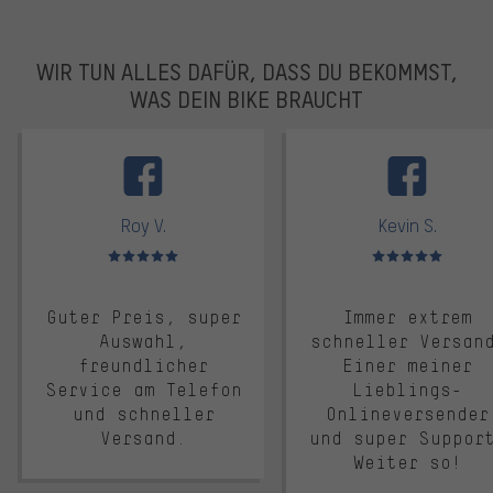
WIR TUN ALLES DAFÜR, DASS DU BEKOMMST,
WAS DEIN BIKE BRAUCHT
facebook
Roy V.
Kevin S.
Bewertungen: 5 von 5
Bewertungen: 5 von 5
Guter Preis, super
Immer extrem
Auswahl,
schneller Versan
freundlicher
Einer meiner
Service am Telefon
Lieblings-
und schneller
Onlineversender
Versand.
und super Suppor
Weiter so!