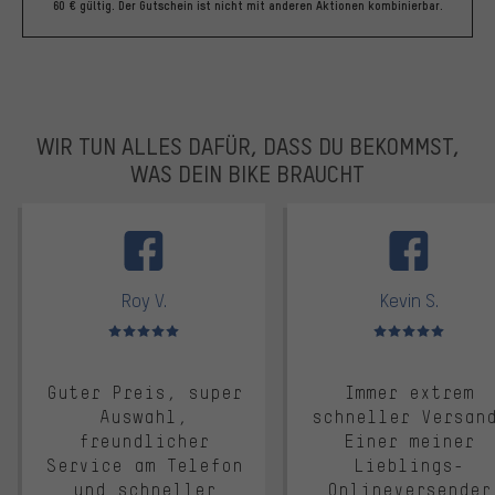
60 € gültig. Der Gutschein ist nicht mit anderen Aktionen kombinierbar.
WIR TUN ALLES DAFÜR, DASS DU BEKOMMST,
WAS DEIN BIKE BRAUCHT
facebook
Roy V.
Kevin S.
Bewertungen: 5 von 5
Bewertungen: 5 von 5
Guter Preis, super
Immer extrem
Auswahl,
schneller Versan
freundlicher
Einer meiner
Service am Telefon
Lieblings-
und schneller
Onlineversender