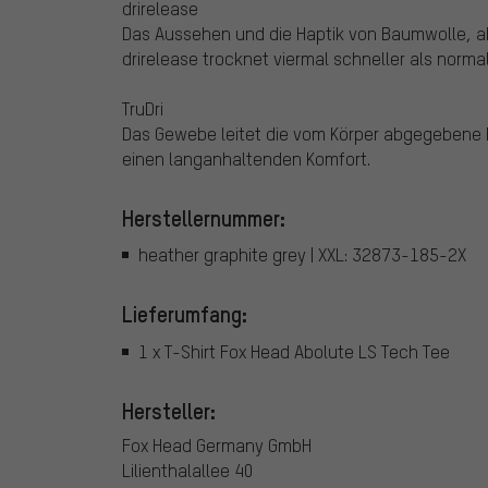
drirelease
Das Aussehen und die Haptik von Baumwolle, ab
drirelease trocknet viermal schneller als norm
TruDri
Das Gewebe leitet die vom Körper abgegebene F
einen langanhaltenden Komfort.
Herstellernummer:
heather graphite grey | XXL: 32873-185-2X
Lieferumfang:
1 x T-Shirt Fox Head Abolute LS Tech Tee
Hersteller:
Fox Head Germany GmbH
Lilienthalallee 40