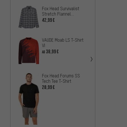
Fox Head Survivalist
Fox H
Stretch Flannel
Origin
Longsleeve Hemd
42,99€
18,99
SRAM B
VAUDE Moab LS T-Shirt
6,99€
VI
38,99€
AB
Loose 
Fox Head Forums SS
Hemd
Tech Tee T-Shirt
36,99
20,99€