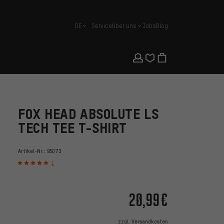
DE
Service
Über uns
Jobs
Blog
Deutsch
FOX HEAD ABSOLUTE LS
TECH TEE T-SHIRT
Artikel-Nr.:
95073
1
20,99€
zzgl.
Versandkosten