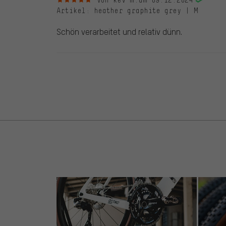
von kev m.
am 09.12.2024
Artikel
: heather graphite grey | M
Schön verarbeitet und relativ dünn.