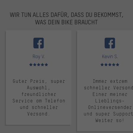
WIR TUN ALLES DAFÜR, DASS DU BEKOMMST,
WAS DEIN BIKE BRAUCHT
facebook
Roy V.
Kevin S.
Bewertungen: 5 von 5
Bewertungen: 5 von 5
Guter Preis, super
Immer extrem
Auswahl,
schneller Versan
freundlicher
Einer meiner
Service am Telefon
Lieblings-
und schneller
Onlineversender
Versand.
und super Suppor
Weiter so!