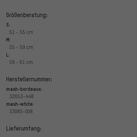
Größenberatung:
S:
51 - 55 cm
M:
55 - 59 cm
L:
59 - 61 cm
Herstellernummer:
mash-bordeaux:
32653-448
mash-white:
33085-008
Lieferumfang: