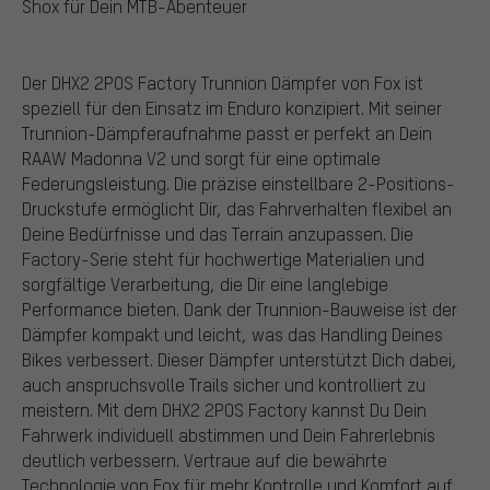
Shox für Dein MTB-Abenteuer
Der DHX2 2POS Factory Trunnion Dämpfer von Fox ist
speziell für den Einsatz im Enduro konzipiert. Mit seiner
Trunnion-Dämpferaufnahme passt er perfekt an Dein
RAAW Madonna V2 und sorgt für eine optimale
Federungsleistung. Die präzise einstellbare 2-Positions-
Druckstufe ermöglicht Dir, das Fahrverhalten flexibel an
Deine Bedürfnisse und das Terrain anzupassen. Die
Factory-Serie steht für hochwertige Materialien und
sorgfältige Verarbeitung, die Dir eine langlebige
Performance bieten. Dank der Trunnion-Bauweise ist der
Dämpfer kompakt und leicht, was das Handling Deines
Bikes verbessert. Dieser Dämpfer unterstützt Dich dabei,
auch anspruchsvolle Trails sicher und kontrolliert zu
meistern. Mit dem DHX2 2POS Factory kannst Du Dein
Fahrwerk individuell abstimmen und Dein Fahrerlebnis
deutlich verbessern. Vertraue auf die bewährte
Technologie von Fox für mehr Kontrolle und Komfort auf