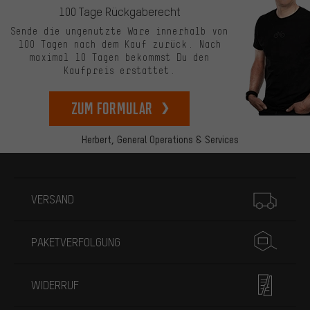
100 Tage Rückgaberecht
Sende die ungenutzte Ware innerhalb von
100 Tagen nach dem Kauf zurück. Nach
maximal 10 Tagen bekommst Du den
Kaufpreis erstattet.
zum Formular
Herbert,
General Operations & Services
Mehr Informationen
VERSAND
PAKETVERFOLGUNG
WIDERRUF