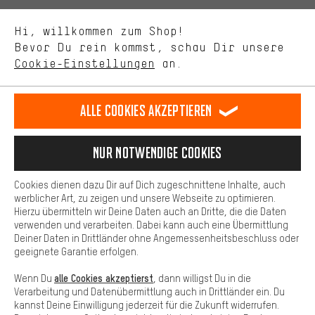
Uns interessiert, was Du in unserem Shop suchst und brauchst.
Sprache"
Mit Leistungs-Cookies nimmst Du mit Deinem Shopping-Verhalten
Hi, willkommen zum Shop!
selbst Einfluss auf die Verbesserung unserer Webseite und
DE
EN
ES
FR
Bevor Du rein kommst, schau Dir unsere
Deutsch
english
español
français
unseres Shop-Angebots.
Cookie-Einstellungen
an.
Mehr Komfort
VERTRAG WIDERRUFEN
Aachener Community
Affiliateprogramm
Dein Shopping-Erlebnis wird komfortabler. Mit Komfort-Cookies
stellen wir Verknüpfungen zu Social Media Plattformen her. So
Alle Cookies akzeptieren
Impressum
Datenschutz
Allgemeine Geschäftsbedingungen
können wir dir weitere nützliche Inhalte und Informationen zur
Verfügung stellen. Zudem hast du die Möglichkeit zusätzliche
Hinweisgebersystem
Hinweise zur Batterieentsorgung
Services zu nutzen, die es dir erleichtern die richtigen Produkte zu
Nur Notwendige Cookies
finden. Beispielsweise bieten wir eine Chat-Funktion an, damit
Cookie-Einstellungen
Kontrast ändern
Fragen schnell und unkompliziert beantwortet werden können.
Cookies dienen dazu Dir auf Dich zugeschnittene Inhalte, auch
Basis
Alle Preise verstehen sich in Euro und exkl. MwSt zuzüglich
werblicher Art, zu zeigen und unsere Webseite zu optimieren.
Hierzu übermitteln wir Deine Daten auch an Dritte, die die Daten
Versandkosten
USA
für Lieferung nach
.
Basis-Cookies gewährleisten, dass Du unsere Webseite
verwenden und verarbeiten. Dabei kann auch eine Übermittlung
grundsätzlich nutzen kannst.
Deiner Daten in Drittländer ohne Angemessenheitsbeschluss oder
geeignete Garantie erfolgen.
alle Cookies akzeptierst
Wenn Du
, dann willigst Du in die
Verarbeitung und Datenübermittlung auch in Drittländer ein. Du
kannst Deine Einwilligung jederzeit für die Zukunft widerrufen.