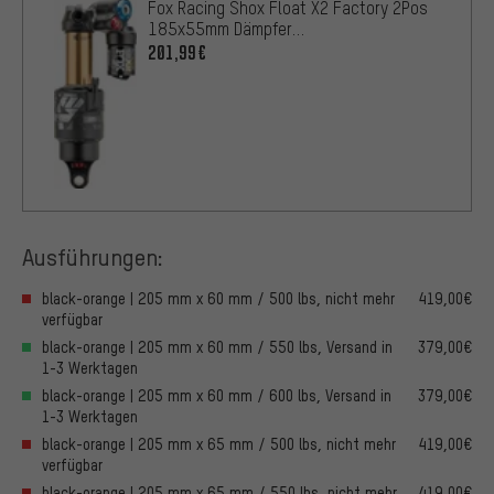
Fox Racing Shox Float X2 Factory 2Pos
185x55mm Dämpfer
Werkstattverpackung
201,99€
Ausführungen:
black-orange | 205 mm x 60 mm / 500 lbs, nicht mehr
419,00€
verfügbar
black-orange | 205 mm x 60 mm / 550 lbs, Versand in
379,00€
1-3 Werktagen
black-orange | 205 mm x 60 mm / 600 lbs, Versand in
379,00€
1-3 Werktagen
black-orange | 205 mm x 65 mm / 500 lbs, nicht mehr
419,00€
verfügbar
black-orange | 205 mm x 65 mm / 550 lbs, nicht mehr
419,00€