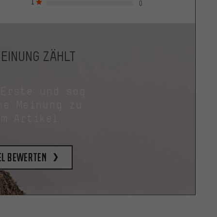
1
0
MEINUNG ZÄHLT
 Erste und sag
ne Meinung zu
em Artikel.
el bewerten