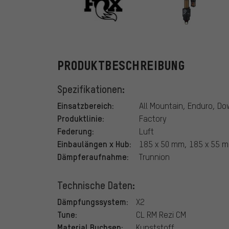
Fox Racing Sh
PRODUKTBESCHREIBUNG
Spezifikationen:
Einsatzbereich:
All Mountain, Enduro, Do
Produktlinie:
Factory
Federung:
Luft
Einbaulängen x Hub:
185 x 50 mm, 185 x 55 
Dämpferaufnahme:
Trunnion
Technische Daten:
Dämpfungssystem:
X2
Tune:
CL RM Rezi CM
Material Buchsen:
Kunststoff