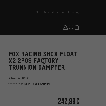
DE
Service
Über uns
Jobs
Blog
Deutsch
FOX RACING SHOX FLOAT
X2 2POS FACTORY
TRUNNION DÄMPFER
Artikel-Nr.:
83133
Noch keine Bewertung
242,99€