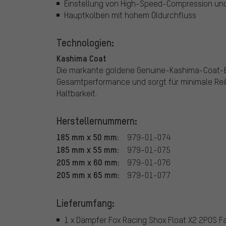
Einstellung von High-Speed-Compression und
Hauptkolben mit hohem Öldurchfluss
Technologien:
Kashima Coat
Die markante goldene Genuine-Kashima-Coat-B
Gesamtperformance und sorgt für minimale Rei
Haltbarkeit.
Herstellernummern:
185 mm x 50 mm:
979-01-074
185 mm x 55 mm:
979-01-075
205 mm x 60 mm:
979-01-076
205 mm x 65 mm:
979-01-077
Lieferumfang:
1 x Dämpfer Fox Racing Shox Float X2 2POS F