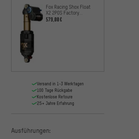
Fox Racing Shox Float
X2 2POS Factory
ÖHLINS
Dämpfer
579,00€
Dämpf
669,0
Versand in 1-3 Werktagen
100 Tage Rückgabe
Kostenlose Retoure
25+ Jahre Erfahrung
Ausführungen: