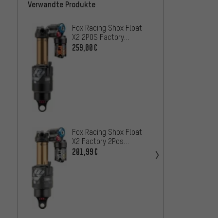
Verwandte Produkte
Fox Racing Shox Float
RockSh
X2 2POS Factory
RC2T A
Dämpfer für RAAW
259,00€
469
AB
Madonna V2
Werkstattverpackung
Fox Racing Shox Float
ÖHLINS
X2 Factory 2Pos
Trunni
185x55mm Dämpfer
201,99€
Dämpf
669,0
Werkstattverpackung