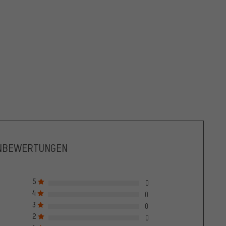
NBEWERTUNGEN
5
0
4
0
3
0
2
0