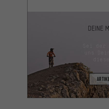
DEINE 
Sei der
uns Dei
dies
Artik