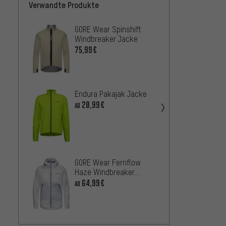
Verwandte Produkte
GORE Wear Spinshift
GORE 
Windbreaker Jacke
Jacke
75,99€
50,9
AB
Endura Pakajak Jacke
ION IO
20,99€
AB
Shelte
42,99
GORE Wear Fernflow
Haze Windbreaker
GORE 
Windjacke
Hoode
64,99€
AB
Jacke
67,9
AB