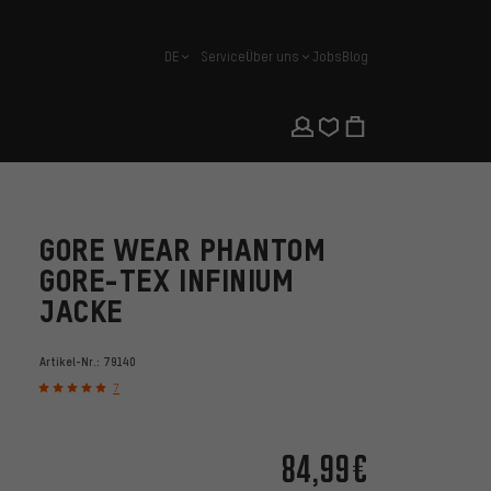
DE
Service
Über uns
Jobs
Blog
Deutsch
GORE WEAR PHANTOM
GORE-TEX INFINIUM
JACKE
Artikel-Nr.:
79140
7
84,99€