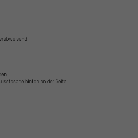
serabweisend
hen
lusstasche hinten an der Seite