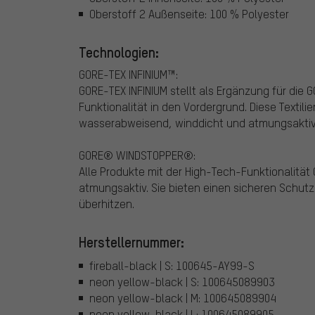
Oberstoff 2 Außenseite: 100 % Polyester
Technologien:
GORE-TEX INFINIUM™:
GORE-TEX INFINIUM stellt als Ergänzung für die
Funktionalität in den Vordergrund. Diese Textil
wasserabweisend, winddicht und atmungsaktiv
GORE® WINDSTOPPER®:
Alle Produkte mit der High-Tech-Funktionalitä
atmungsaktiv. Sie bieten einen sicheren Schutz
überhitzen.
Herstellernummer:
fireball-black | S: 100645-AY99-S
neon yellow-black | S: 100645089903
neon yellow-black | M: 100645089904
neon yellow-black | L: 100645089905