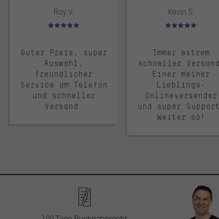
Roy V.
Kevin S.
Bewertungen: 5 von 5
Bewertungen: 5 von 5
Guter Preis, super
Immer extrem
Auswahl,
schneller Versan
freundlicher
Einer meiner
Service am Telefon
Lieblings-
und schneller
Onlineversender
Versand.
und super Suppor
Weiter so!
100 Tage Rückgaberecht