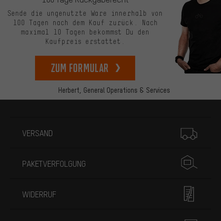
Sende die ungenutzte Ware innerhalb von
100 Tagen nach dem Kauf zurück. Nach
maximal 10 Tagen bekommst Du den
Kaufpreis erstattet.
zum Formular
Herbert,
General Operations & Services
Mehr Informationen
VERSAND
PAKETVERFOLGUNG
WIDERRUF