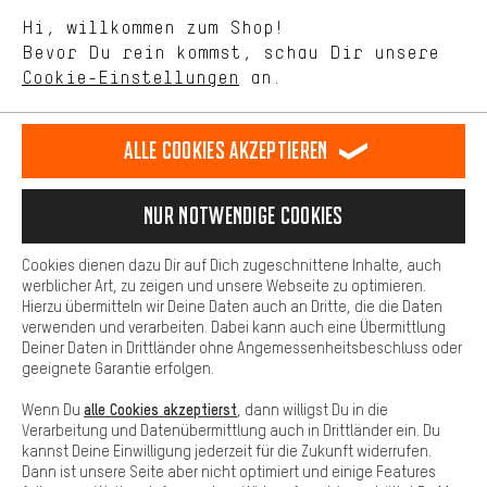
Sprache"
Mit Leistungs-Cookies nimmst Du mit Deinem Shopping-Verhalten
Hi, willkommen zum Shop!
selbst Einfluss auf die Verbesserung unserer Webseite und
DE
EN
ES
FR
Bevor Du rein kommst, schau Dir unsere
Deutsch
english
español
français
unseres Shop-Angebots.
Cookie-Einstellungen
an.
Mehr Komfort
VERTRAG WIDERRUFEN
Aachener Community
Affiliateprogramm
Dein Shopping-Erlebnis wird komfortabler. Mit Komfort-Cookies
stellen wir Verknüpfungen zu Social Media Plattformen her. So
Alle Cookies akzeptieren
Impressum
Datenschutz
Allgemeine Geschäftsbedingungen
können wir dir weitere nützliche Inhalte und Informationen zur
Verfügung stellen. Zudem hast du die Möglichkeit zusätzliche
Hinweisgebersystem
Hinweise zur Batterieentsorgung
Services zu nutzen, die es dir erleichtern die richtigen Produkte zu
Nur Notwendige Cookies
finden. Beispielsweise bieten wir eine Chat-Funktion an, damit
Cookie-Einstellungen
Kontrast ändern
Fragen schnell und unkompliziert beantwortet werden können.
Cookies dienen dazu Dir auf Dich zugeschnittene Inhalte, auch
Basis
werblicher Art, zu zeigen und unsere Webseite zu optimieren.
Alle Preise verstehen sich in Euro und exkl. MwSt zuzüglich
Hierzu übermitteln wir Deine Daten auch an Dritte, die die Daten
Versandkosten
USA
für Lieferung nach
.
Basis-Cookies gewährleisten, dass Du unsere Webseite
verwenden und verarbeiten. Dabei kann auch eine Übermittlung
grundsätzlich nutzen kannst.
Deiner Daten in Drittländer ohne Angemessenheitsbeschluss oder
geeignete Garantie erfolgen.
alle Cookies akzeptierst
Wenn Du
, dann willigst Du in die
Verarbeitung und Datenübermittlung auch in Drittländer ein. Du
kannst Deine Einwilligung jederzeit für die Zukunft widerrufen.
Dann ist unsere Seite aber nicht optimiert und einige Features